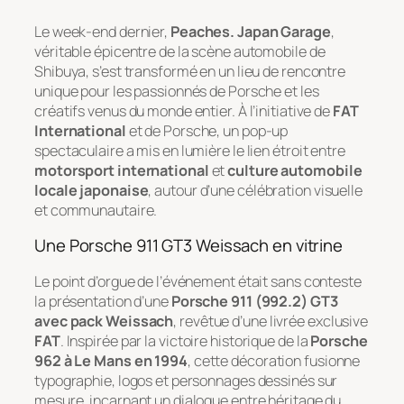
Le week-end dernier,
Peaches. Japan Garage
,
véritable épicentre de la scène automobile de
Shibuya, s’est transformé en un lieu de rencontre
unique pour les passionnés de Porsche et les
créatifs venus du monde entier. À l’initiative de
FAT
International
et de Porsche, un pop-up
spectaculaire a mis en lumière le lien étroit entre
motorsport international
et
culture automobile
locale japonaise
, autour d’une célébration visuelle
et communautaire.
Une Porsche 911 GT3 Weissach en vitrine
Le point d’orgue de l’événement était sans conteste
la présentation d’une
Porsche 911 (992.2) GT3
avec pack Weissach
, revêtue d’une livrée exclusive
FAT
. Inspirée par la victoire historique de la
Porsche
962 à Le Mans en 1994
, cette décoration fusionne
typographie, logos et personnages dessinés sur
mesure, incarnant un dialogue entre héritage du