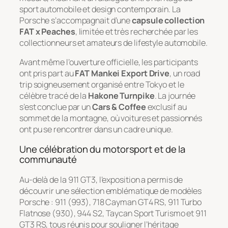
sport automobile et design contemporain. La
Porsche s’accompagnait d’une
capsule collection
FAT x Peaches
, limitée et très recherchée par les
collectionneurs et amateurs de lifestyle automobile.
Avant même l’ouverture officielle, les participants
ont pris part au
FAT Mankei Export Drive
, un road
trip soigneusement organisé entre Tokyo et le
célèbre tracé de la
Hakone Turnpike
. La journée
s’est conclue par un
Cars & Coffee
exclusif au
sommet de la montagne, où voitures et passionnés
ont pu se rencontrer dans un cadre unique.
Une célébration du motorsport et de la
communauté
Au-delà de la 911 GT3, l’exposition a permis de
découvrir une sélection emblématique de modèles
Porsche : 911 (993), 718 Cayman GT4 RS, 911 Turbo
Flatnose (930), 944 S2, Taycan Sport Turismo et 911
GT3 RS, tous réunis pour souligner l’héritage