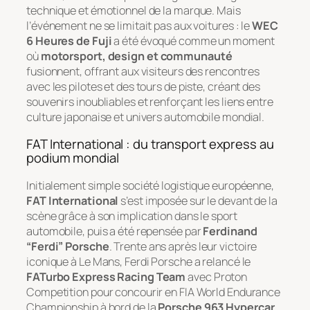
technique et émotionnel de la marque. Mais
l’événement ne se limitait pas aux voitures : le
WEC
6 Heures de Fuji
a été évoqué comme un moment
où
motorsport, design et communauté
fusionnent, offrant aux visiteurs des rencontres
avec les pilotes et des tours de piste, créant des
souvenirs inoubliables et renforçant les liens entre
culture japonaise et univers automobile mondial.
FAT International : du transport express au
podium mondial
Initialement simple société logistique européenne,
FAT International
s’est imposée sur le devant de la
scène grâce à son implication dans le sport
automobile, puis a été repensée par
Ferdinand
“Ferdi” Porsche
. Trente ans après leur victoire
iconique à Le Mans, Ferdi Porsche a relancé le
FATurbo Express Racing Team
avec Proton
Competition pour concourir en FIA World Endurance
Championship à bord de la
Porsche 963 Hypercar
.