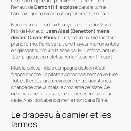
Le destin frappe une première fois : le moteur
Renault de
Damon Hill explose
dans le tunnel.
L’Anglais, qui dominait outrageusement, se gare.
Nous avons alors deux Français en tête du Grand
Prix de Monaco :
Jean Alesi (Benetton) mène
devant Olivier Panis
. Le rêve d’un doublé tricolore
prend forme. Panis se fait une frayeur monumentale
en glissant sur l’huile laissée par Hill, effectuant un
tête-à-queue complet sans rien toucher. Il repart.
Mais la poisse, fidèle compagne de Jean Alesi,
frappe encore. Le pilote avignonnais sent sa voiture
flotter. Il croit à une crevaison, rentre aux stands,
change de pneus, mais le problème persiste. Ce
n’est pas une crevaison, c’est une suspension qui
cède. Alesi doit abandonner la mort dans l’âme.
Le drapeau à damier et les
larmes