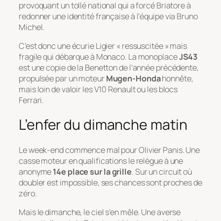
provoquant un tollé national qui a forcé Briatore à
redonner une identité française à l’équipe via Bruno
Michel.
C’est donc une écurie Ligier « ressuscitée » mais
fragile qui débarque à Monaco. La monoplace
JS43
est une copie de la Benetton de l’année précédente,
propulsée par un moteur
Mugen-Honda
honnête,
mais loin de valoir les V10 Renault ou les blocs
Ferrari.
L’enfer du dimanche matin
Le week-end commence mal pour Olivier Panis. Une
casse moteur en qualifications le relègue à une
anonyme
14e place sur la grille
. Sur un circuit où
doubler est impossible, ses chances sont proches de
zéro.
Mais le dimanche, le ciel s’en mêle. Une averse