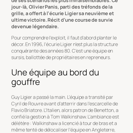
de ses scénarios les plus invraisemblables. Ce
jour-là, Olivier Panis, parti des tréfonds de la
grille, a offert à l’écurie Ligier sa neuvième et
ultime victoire. Récit d’une course de survie
devenue légendaire.
Pour comprendre l’exploit, il faut d’abord planter le
décor. En 1996, l’écurie Ligier n’est plus la structure
conquérante des années 80. C’est une équipe en
sursis, ballottée de propriétaires en repreneurs.
Une équipe au bord du
gouffre
Guy Ligier a passé la main. L’équipe a transité par
Cyril de Rouvre avant d’atterrir dans l’escarcelle de
Flavio Briatore. L’Italien, alors patron de Benetton, a
confié la gestion à Tom Walkinshaw. L’ambiance est
délétère : Walkinshaw a licencié à tour de bras et a
même tenté de délocaliser l’équipe en Angleterre,