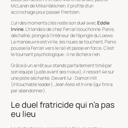
McLaren de Mika Häkkinen. Il profite d’un
accrochage pour passer Frentzen.
L’un des moments clés reste son duel avec
Eddie
Irvine
. L’Irlandais de chez Ferrari bouchonne. Panis,
déchaîné, plonge à l’intérieur de l’épingle du Loews.
La manœuvre est virile, les roues se touchent, Panis
pousse la Ferrari vers le rail et passe en force. C’est
le tournant psychologique : il ne lâchera rien.
Grâce à un arrêt aux stands parfaitement timé par
son équipe (juste avant ses rivaux), il ressort 4e sur
une piste séchante. Devant lui : Damon Hill
(intouchable leader), Jean Alesi et Irvine (qui finira
par abandonner).
Le duel fratricide qui n’a pas
eu lieu