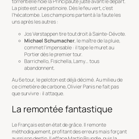
torrentielle noie la Principauté juste avant le départ.
La piste est une patinoire. Dès le feu vert, c’est
l’hécatombe. Les champions partent à la faute les
uns après les autres :
Jos Verstappen tire tout droit à Sainte-Dévote.
Michael Schumacher
, le maître de la pluie,
commet l’impensable : il tape le muret au
Portier dès le premier tour.
Barrichello, Fisichella, Lamy… tous
abandonnent.
Au 6e tour, le peloton est déjà décimé. Au milieu de
ce cimetière de carbone, Olivier Panis ne fait pas
que survivre : il attaque.
La remontée fantastique
Le Français est en état de grâce. Il remonte
méthodiquement, profitant des erreurs mais forçant
aussi son destin. Il efface Martin Brundle, puis la