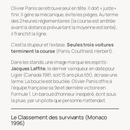
Olivier Panis se retrouve seul en tête. Il doit « juste »
finir. Il gère sa mécanique, évite les pièges. Au terme
des 2 heures réglementaires (la course est arrêtée
avant la distance prévue tant la moyenne est lente),
il franchit la ligne.
C’est la stupeur et l’extase.
Seules trois voitures
terminent la course
(Panis, Coulthard, Herbert).
Dans les stands, une image marque les esprits :
Jacques Laffite
, le dernier vainqueur en date pour
Ligier (Canada 1981, soit 15 ans plus tôt), écrase une
larme. La boucle est bouclée. Olivier Panis offre à
l’équipe française sa 9e et dernière victoire en
Formule 1. Un baroud d’honneur inespéré, écrit sous
la pluie, par un pilote que personne n’attendait.
Le Classement des survivants (Monaco
1996)