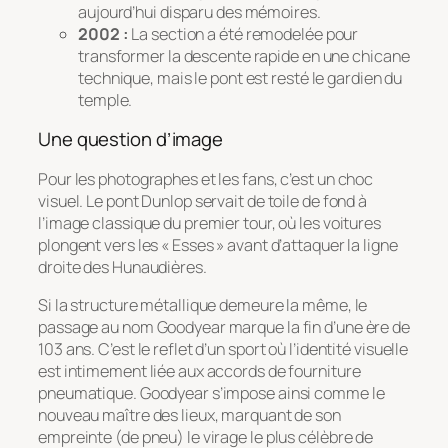
aujourd’hui disparu des mémoires.
2002 :
La section a été remodelée pour
transformer la descente rapide en une chicane
technique, mais le pont est resté le gardien du
temple.
Une question d’image
Pour les photographes et les fans, c’est un choc
visuel. Le pont Dunlop servait de toile de fond à
l’image classique du premier tour, où les voitures
plongent vers les « Esses » avant d’attaquer la ligne
droite des Hunaudières.
Si la structure métallique demeure la même, le
passage au nom Goodyear marque la fin d’une ère de
103 ans. C’est le reflet d’un sport où l’identité visuelle
est intimement liée aux accords de fourniture
pneumatique. Goodyear s’impose ainsi comme le
nouveau maître des lieux, marquant de son
empreinte (de pneu) le virage le plus célèbre de