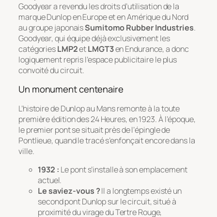
Goodyear a revendu les droits d’utilisation de la
marque Dunlop en Europe et en Amérique du Nord
au groupe japonais
Sumitomo Rubber Industries
.
Goodyear, qui équipe déjà exclusivement les
catégories
LMP2
et
LMGT3
en Endurance, a donc
logiquement repris l’espace publicitaire le plus
convoité du circuit.
Un monument centenaire
L’histoire de Dunlop au Mans remonte à la toute
première édition des 24 Heures, en 1923. À l’époque,
le premier pont se situait près de l’épingle de
Pontlieue, quand le tracé s’enfonçait encore dans la
ville.
1932 :
Le pont s’installe à son emplacement
actuel.
Le saviez-vous ?
Il a longtemps existé un
second pont Dunlop sur le circuit, situé à
proximité du virage du Tertre Rouge,