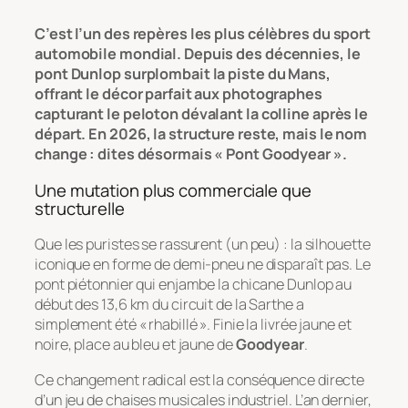
C’est l’un des repères les plus célèbres du sport
automobile mondial. Depuis des décennies, le
pont Dunlop surplombait la piste du Mans,
offrant le décor parfait aux photographes
capturant le peloton dévalant la colline après le
départ. En 2026, la structure reste, mais le nom
change : dites désormais « Pont Goodyear ».
Une mutation plus commerciale que
structurelle
Que les puristes se rassurent (un peu) : la silhouette
iconique en forme de demi-pneu ne disparaît pas. Le
pont piétonnier qui enjambe la chicane Dunlop au
début des 13,6 km du circuit de la Sarthe a
simplement été « rhabillé ». Finie la livrée jaune et
noire, place au bleu et jaune de
Goodyear
.
Ce changement radical est la conséquence directe
d’un jeu de chaises musicales industriel. L’an dernier,