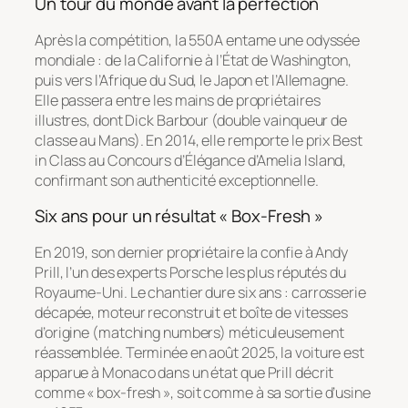
Un tour du monde avant la perfection
Après la compétition, la 550A entame une odyssée
mondiale : de la Californie à l’État de Washington,
puis vers l’Afrique du Sud, le Japon et l’Allemagne.
Elle passera entre les mains de propriétaires
illustres, dont Dick Barbour (double vainqueur de
classe au Mans). En 2014, elle remporte le prix
Best
in Class
au Concours d’Élégance d’Amelia Island,
confirmant son authenticité exceptionnelle.
Six ans pour un résultat « Box-Fresh »
En 2019, son dernier propriétaire la confie à Andy
Prill, l’un des experts Porsche les plus réputés du
Royaume-Uni. Le chantier dure six ans : carrosserie
décapée, moteur reconstruit et boîte de vitesses
d’origine (matching numbers) méticuleusement
réassemblée. Terminée en août 2025, la voiture est
apparue à Monaco dans un état que Prill décrit
comme « box-fresh », soit comme à sa sortie d’usine