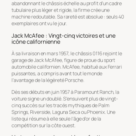
abandonnant le châssis échelle au profit d’un cadre
tubulaire plus léger et rigide, la firme crée une
machine redoutable. Sa rareté est absolue : seuls 40
exemplaires ont vu le jour.
Jack McAfee : Vingt-cinq victoires et une
icône californienne
À sa livraison en mars 1957, le châssis 0116 rejoint le
garage de Jack McAfee, figure de proue du sport
automobile californien. McAfee, habitué aux Ferrari
puissantes, a compris avant tout le monde
l’avantage de la légèreté Porsche.
Dès ses débuts en juin 1957 à Paramount Ranch, la
voiture signe un doublé. S’ensuivent plus de vingt-
cinq succès sur les tracés mythiques de Palm
Springs, Riverside, Laguna Seca ou Phoenix. Une
liste qui résume à elle seule l’âge d’or de la
compétition sur la côte ouest.