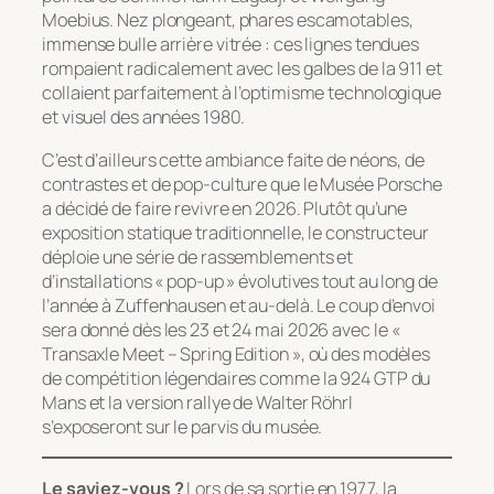
Moebius. Nez plongeant, phares escamotables,
immense bulle arrière vitrée : ces lignes tendues
rompaient radicalement avec les galbes de la 911 et
collaient parfaitement à l’optimisme technologique
et visuel des années 1980.
C’est d’ailleurs cette ambiance faite de néons, de
contrastes et de pop-culture que le Musée Porsche
a décidé de faire revivre en 2026. Plutôt qu’une
exposition statique traditionnelle, le constructeur
déploie une série de rassemblements et
d’installations « pop-up » évolutives tout au long de
l’année à Zuffenhausen et au-delà. Le coup d’envoi
sera donné dès les 23 et 24 mai 2026 avec le
«
Transaxle Meet – Spring Edition »
, où des modèles
de compétition légendaires comme la 924 GTP du
Mans et la version rallye de Walter Röhrl
s’exposeront sur le parvis du musée.
Le saviez-vous ?
Lors de sa sortie en 1977, la