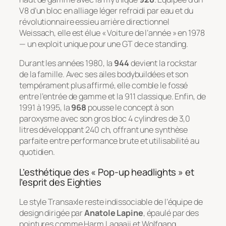
V8 d’un bloc en alliage léger refroidi par eau et du
révolutionnaire essieu arrière directionnel
Weissach
, elle est élue « Voiture de l’année » en 1978
— un exploit unique pour une GT de ce standing.
Durant les années 1980, la
944
devient la rockstar
de la famille. Avec ses ailes bodybuildées et son
tempérament plus affirmé, elle comble le fossé
entre l’entrée de gamme et la 911 classique. Enfin, de
1991 à 1995, la
968
pousse le concept à son
paroxysme avec son gros bloc 4 cylindres de 3,0
litres développant 240 ch, offrant une synthèse
parfaite entre performance brute et utilisabilité au
quotidien.
L’esthétique des « Pop-up headlights » et
l’esprit des Eighties
Le style Transaxle reste indissociable de l’équipe de
design dirigée par
Anatole Lapine
, épaulé par des
pointures comme Harm Lagaaji et Wolfgang