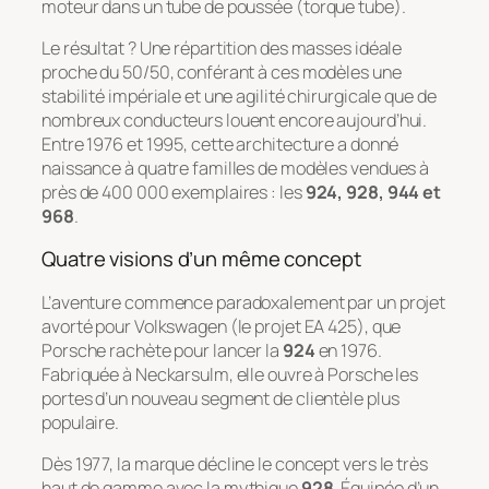
moteur dans un tube de poussée (
torque tube
).
Le résultat ? Une répartition des masses idéale
proche du 50/50, conférant à ces modèles une
stabilité impériale et une agilité chirurgicale que de
nombreux conducteurs louent encore aujourd’hui.
Entre 1976 et 1995, cette architecture a donné
naissance à quatre familles de modèles vendues à
près de 400 000 exemplaires : les
924, 928, 944 et
968
.
Quatre visions d’un même concept
L’aventure commence paradoxalement par un projet
avorté pour Volkswagen (le projet EA 425), que
Porsche rachète pour lancer la
924
en 1976.
Fabriquée à Neckarsulm, elle ouvre à Porsche les
portes d’un nouveau segment de clientèle plus
populaire.
Dès 1977, la marque décline le concept vers le très
haut de gamme avec la mythique
928
. Équipée d’un