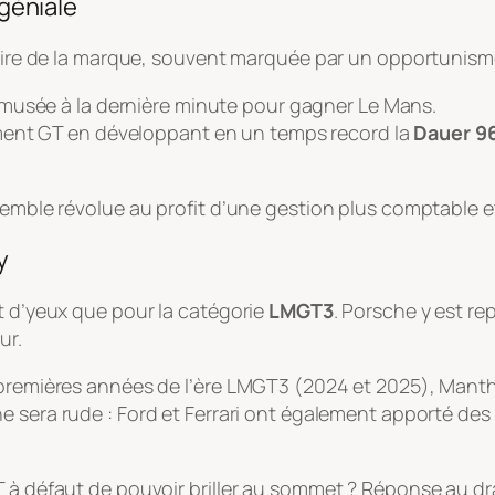
 géniale
stoire de la marque, souvent marquée par un opportunism
musée à la dernière minute pour gagner Le Mans.
ment GT en développant en un temps record la
Dauer 9
 semble révolue au profit d’une gestion plus comptable 
y
t d’yeux que pour la catégorie
LMGT3
. Porsche y est re
ur.
 premières années de l’ère LMGT3 (2024 et 2025), Manth
che sera rude : Ford et Ferrari ont également apporté de
T à défaut de pouvoir briller au sommet ? Réponse au dr