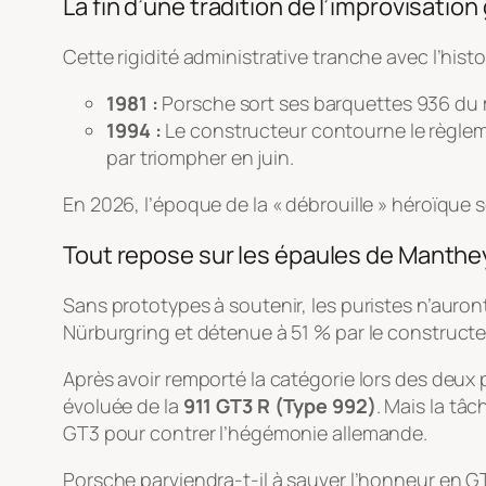
La fin d’une tradition de l’improvisation
Cette rigidité administrative tranche avec l’hi
1981 :
Porsche sort ses barquettes 936 du 
1994 :
Le constructeur contourne le règle
par triompher en juin.
En 2026, l’époque de la « débrouille » héroïque
Tout repose sur les épaules de Manthe
Sans prototypes à soutenir, les puristes n’auron
Nürburgring et détenue à 51 % par le constructe
Après avoir remporté la catégorie lors des deux
évoluée de la
911 GT3 R (Type 992)
. Mais la tâ
GT3 pour contrer l’hégémonie allemande.
Porsche parviendra-t-il à sauver l’honneur en G