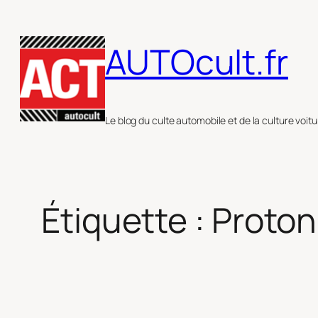
Aller
au
AUTOcult.fr
contenu
Le blog du culte automobile et de la culture voitu
Étiquette :
Proton