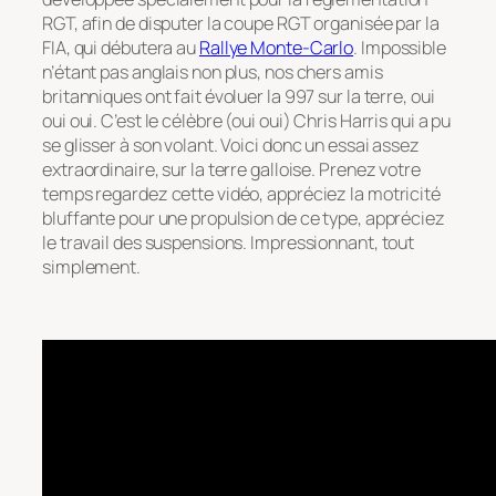
RGT, afin de disputer la coupe RGT organisée par la
FIA, qui débutera au
Rallye Monte-Carlo
. Impossible
n’étant pas anglais non plus, nos chers amis
britanniques ont fait évoluer la 997 sur la terre, oui
oui oui. C’est le célèbre (oui oui) Chris Harris qui a pu
se glisser à son volant. Voici donc un essai assez
extraordinaire, sur la terre galloise. Prenez votre
temps regardez cette vidéo, appréciez la motricité
bluffante pour une propulsion de ce type, appréciez
le travail des suspensions. Impressionnant, tout
simplement.