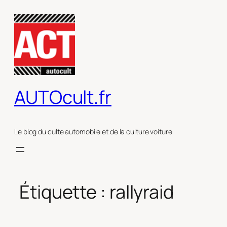
Aller
au
contenu
AUTOcult.fr
Le blog du culte automobile et de la culture voiture
Étiquette :
rallyraid