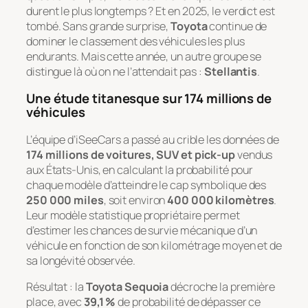
durent le plus longtemps ?
Et en 2025, le verdict est
tombé. Sans grande surprise,
Toyota
continue de
dominer le classement des véhicules les plus
endurants. Mais cette année, un autre groupe se
distingue là où on ne l’attendait pas :
Stellantis
.
Une étude titanesque sur 174 millions de
véhicules
L’équipe d’iSeeCars a passé au crible les données de
174 millions de voitures, SUV et pick-up
vendus
aux États-Unis, en calculant la probabilité pour
chaque modèle d’atteindre le cap symbolique des
250 000 miles
, soit environ
400 000 kilomètres
.
Leur modèle statistique propriétaire permet
d’estimer les chances de survie mécanique d’un
véhicule en fonction de son kilométrage moyen et de
sa longévité observée.
Résultat : la
Toyota Sequoia
décroche la première
place, avec
39,1 %
de probabilité de dépasser ce