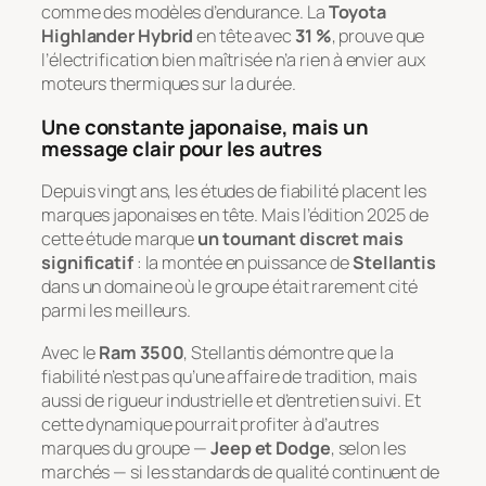
comme des modèles d’endurance. La
Toyota
Highlander Hybrid
en tête avec
31 %
, prouve que
l’électrification bien maîtrisée n’a rien à envier aux
moteurs thermiques sur la durée.
Une constante japonaise, mais un
message clair pour les autres
Depuis vingt ans, les études de fiabilité placent les
marques japonaises en tête. Mais l’édition 2025 de
cette étude marque
un tournant discret mais
significatif
: la montée en puissance de
Stellantis
dans un domaine où le groupe était rarement cité
parmi les meilleurs.
Avec le
Ram 3500
, Stellantis démontre que la
fiabilité n’est pas qu’une affaire de tradition, mais
aussi de rigueur industrielle et d’entretien suivi. Et
cette dynamique pourrait profiter à d’autres
marques du groupe —
Jeep et Dodge
, selon les
marchés — si les standards de qualité continuent de