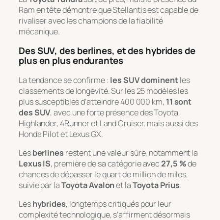
Ram en tête démontre que Stellantis est capable de
rivaliser avec les champions de la fiabilité
mécanique.
Des SUV, des berlines, et des hybrides de
plus en plus endurantes
La tendance se confirme :
les SUV dominent
les
classements de longévité. Sur les 25 modèles les
plus susceptibles d’atteindre 400 000 km,
11 sont
des SUV
, avec une forte présence des Toyota
Highlander, 4Runner et Land Cruiser, mais aussi des
Honda Pilot et Lexus GX.
Les
berlines
restent une valeur sûre, notamment la
Lexus IS
, première de sa catégorie avec
27,5 %
de
chances de dépasser le quart de million de miles,
suivie par la
Toyota Avalon
et la
Toyota Prius
.
Les
hybrides
, longtemps critiqués pour leur
complexité technologique, s’affirment désormais