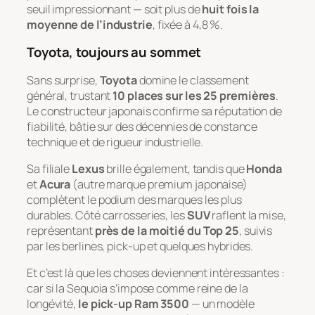
seuil impressionnant — soit plus de
huit fois la
moyenne de l’industrie
, fixée à 4,8 %.
Toyota, toujours au sommet
Sans surprise,
Toyota
domine le classement
général, trustant
10 places sur les 25 premières
.
Le constructeur japonais confirme sa réputation de
fiabilité, bâtie sur des décennies de constance
technique et de rigueur industrielle.
Sa filiale
Lexus
brille également, tandis que
Honda
et
Acura
(autre marque premium japonaise)
complètent le podium des marques les plus
durables. Côté carrosseries, les
SUV
raflent la mise,
représentant
près de la moitié du Top 25
, suivis
par les berlines, pick-up et quelques hybrides.
Et c’est là que les choses deviennent intéressantes :
car si la Sequoia s’impose comme reine de la
longévité,
le pick-up Ram 3500
— un modèle