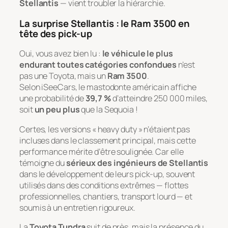
Stellantis
— vient troubler la hiérarchie.
La surprise Stellantis : le Ram 3500 en
tête des pick-up
Oui, vous avez bien lu :
le véhicule le plus
endurant toutes catégories confondues
n’est
pas une Toyota, mais un
Ram 3500
.
Selon iSeeCars, le mastodonte américain affiche
une probabilité de
39,7 %
d’atteindre 250 000 miles,
soit
un peu plus
que la Sequoia !
Certes, les versions « heavy duty » n’étaient pas
incluses dans le classement principal, mais cette
performance mérite d’être soulignée. Car elle
témoigne du
sérieux des ingénieurs de Stellantis
dans le développement de leurs pick-up, souvent
utilisés dans des conditions extrêmes — flottes
professionnelles, chantiers, transport lourd — et
soumis à un entretien rigoureux.
La
Toyota Tundra
suit de près, mais la présence du