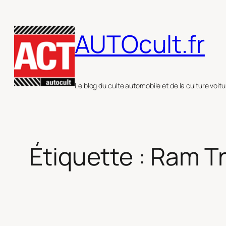
Aller
au
AUTOcult.fr
contenu
Le blog du culte automobile et de la culture voitu
Étiquette :
Ram T