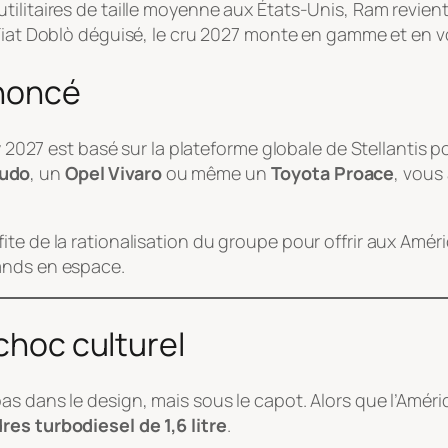
tilitaires de taille moyenne aux États-Unis, Ram revien
n Fiat Doblò déguisé, le cru 2027 monte en gamme et en 
ononcé
y 2027 est basé sur la plateforme globale de Stellantis p
cudo
, un
Opel Vivaro
ou même un
Toyota Proace
, vous
te de la rationalisation du groupe pour offrir aux Amér
ands en espace.
 choc culturel
s dans le design, mais sous le capot. Alors que l’Améri
res turbodiesel de 1,6 litre
.