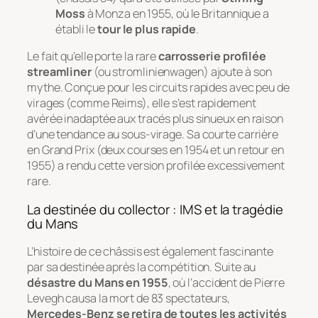
Moss
à Monza en 1955, où le Britannique a
établi le
tour le plus rapide
.
Le fait qu’elle porte la rare
carrosserie profilée
streamliner
(ou
stromlinienwagen
) ajoute à son
mythe. Conçue pour les circuits rapides avec peu de
virages (comme Reims), elle s’est rapidement
avérée inadaptée aux tracés plus sinueux en raison
d’une tendance au sous-virage. Sa courte carrière
en Grand Prix (deux courses en 1954 et un retour en
1955) a rendu cette version profilée excessivement
rare.
La destinée du collector : IMS et la tragédie
du Mans
L’histoire de ce châssis est également fascinante
par sa destinée après la compétition. Suite au
désastre du Mans en 1955
, où l’accident de Pierre
Levegh causa la mort de 83 spectateurs,
Mercedes-Benz se retira de toutes les activités