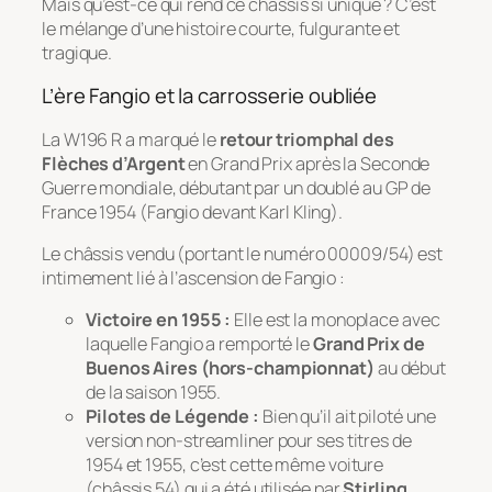
Mais qu’est-ce qui rend ce châssis si unique ? C’est
le mélange d’une histoire courte, fulgurante et
tragique.
L’ère Fangio et la carrosserie oubliée
La W196 R a marqué le
retour triomphal des
Flèches d’Argent
en Grand Prix après la Seconde
Guerre mondiale, débutant par un doublé au GP de
France 1954 (Fangio devant Karl Kling).
Le châssis vendu (portant le numéro 00009/54) est
intimement lié à l’ascension de Fangio :
Victoire en 1955 :
Elle est la monoplace avec
laquelle Fangio a remporté le
Grand Prix de
Buenos Aires (hors-championnat)
au début
de la saison 1955.
Pilotes de Légende :
Bien qu’il ait piloté une
version non-streamliner pour ses titres de
1954 et 1955, c’est cette même voiture
(châssis 54) qui a été utilisée par
Stirling