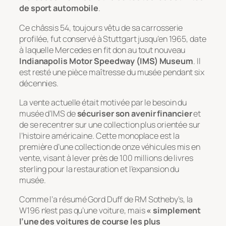
de sport automobile
.
Ce châssis 54, toujours vêtu de sa carrosserie
profilée, fut conservé à Stuttgart jusqu’en 1965, date
à laquelle Mercedes en fit don au tout nouveau
Indianapolis Motor Speedway (IMS) Museum
. Il
est resté une pièce maîtresse du musée pendant six
décennies.
La vente actuelle était motivée par le besoin du
musée d’IMS de
sécuriser son avenir financier
et
de se recentrer sur une collection plus orientée sur
l’histoire américaine. Cette monoplace est la
première d’une collection de onze véhicules mis en
vente, visant à lever près de 100 millions de livres
sterling pour la restauration et l’expansion du
musée.
Comme l’a résumé Gord Duff de RM Sotheby’s, la
W196 n’est pas qu’une voiture, mais
« simplement
l’une des voitures de course les plus