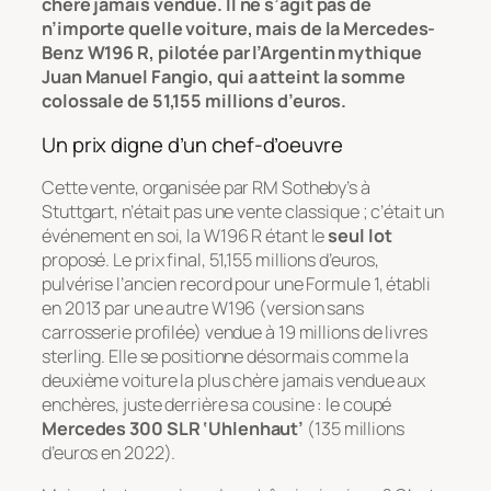
chère jamais vendue. Il ne s’agit pas de
n’importe quelle voiture, mais de la Mercedes-
Benz W196 R, pilotée par l’Argentin mythique
Juan Manuel Fangio, qui a atteint la somme
colossale de 51,155 millions d’euros.
Un prix digne d’un chef-d’oeuvre
Cette vente, organisée par RM Sotheby’s à
Stuttgart, n’était pas une vente classique ; c’était un
événement en soi, la W196 R étant le
seul lot
proposé. Le prix final, 51,155 millions d’euros,
pulvérise l’ancien record pour une Formule 1, établi
en 2013 par une autre W196 (version sans
carrosserie profilée) vendue à 19 millions de livres
sterling. Elle se positionne désormais comme la
deuxième voiture la plus chère jamais vendue aux
enchères, juste derrière sa cousine : le coupé
Mercedes 300 SLR ‘Uhlenhaut’
(135 millions
d’euros en 2022).