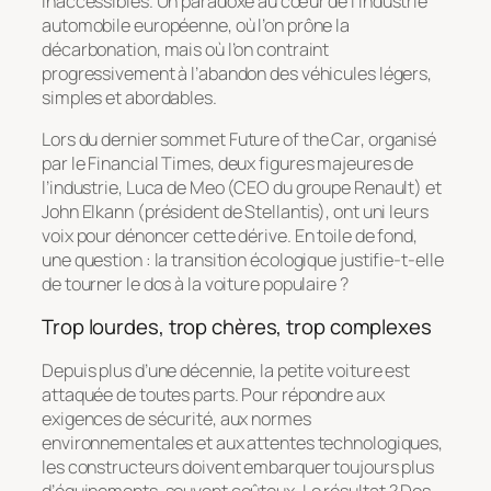
inaccessibles. Un paradoxe au cœur de l’industrie
automobile européenne, où l’on prône la
décarbonation, mais où l’on contraint
progressivement à l’abandon des véhicules légers,
simples et abordables.
Lors du dernier sommet
Future of the Car
, organisé
par le
Financial Times
, deux figures majeures de
l’industrie, Luca de Meo (CEO du groupe Renault) et
John Elkann (président de Stellantis), ont uni leurs
voix pour dénoncer cette dérive. En toile de fond,
une question : la transition écologique justifie-t-elle
de tourner le dos à la voiture populaire ?
Trop lourdes, trop chères, trop complexes
Depuis plus d’une décennie, la petite voiture est
attaquée de toutes parts. Pour répondre aux
exigences de sécurité, aux normes
environnementales et aux attentes technologiques,
les constructeurs doivent embarquer toujours plus
d’équipements, souvent coûteux. Le résultat ? Des