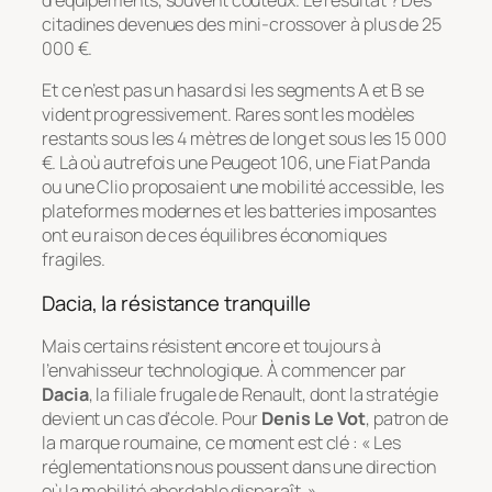
citadines devenues des mini-crossover à plus de 25
000 €.
Et ce n’est pas un hasard si les segments A et B se
vident progressivement. Rares sont les modèles
restants sous les 4 mètres de long et sous les 15 000
€. Là où autrefois une Peugeot 106, une Fiat Panda
ou une Clio proposaient une mobilité accessible, les
plateformes modernes et les batteries imposantes
ont eu raison de ces équilibres économiques
fragiles.
Dacia, la résistance tranquille
Mais certains résistent encore et toujours à
l’envahisseur technologique. À commencer par
Dacia
, la filiale frugale de Renault, dont la stratégie
devient un cas d’école. Pour
Denis Le Vot
, patron de
la marque roumaine, ce moment est clé : « Les
réglementations nous poussent dans une direction
où la mobilité abordable disparaît. »