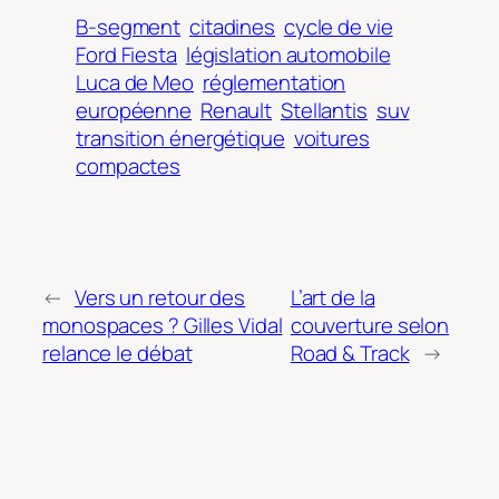
B-segment
citadines
cycle de vie
Ford Fiesta
législation automobile
Luca de Meo
réglementation
européenne
Renault
Stellantis
suv
transition énergétique
voitures
compactes
←
Vers un retour des
L’art de la
monospaces ? Gilles Vidal
couverture selon
relance le débat
Road & Track
→