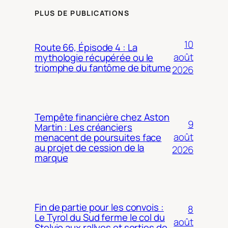
PLUS DE PUBLICATIONS
10
Route 66, Épisode 4 : La
août
mythologie récupérée ou le
triomphe du fantôme de bitume
2026
Tempête financière chez Aston
9
Martin : Les créanciers
août
menacent de poursuites face
au projet de cession de la
2026
marque
Fin de partie pour les convois :
8
Le Tyrol du Sud ferme le col du
août
Stelvio aux rallyes et sorties de