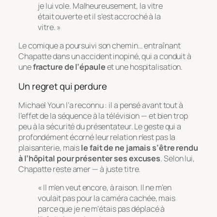
je lui vole. Malheureusement, la vitre
était ouverte et il s’est accroché à la
vitre. »
Le comique a poursuivi son chemin… entraînant
Chapatte dans un accident inopiné, qui a conduit à
une
fracture de l’épaule
et une hospitalisation.
Un regret qui perdure
Michael Youn l’a reconnu : il a pensé avant tout à
l’effet de la séquence à la télévision — et bien trop
peu à la sécurité du présentateur. Le geste qui a
profondément écorné leur relation n’est pas la
plaisanterie, mais
le fait de ne jamais s’être rendu
à l’hôpital pour présenter ses excuses
. Selon lui,
Chapatte reste amer — à juste titre.
« Il m’en veut encore, à raison. Il ne m’en
voulait pas pour la caméra cachée, mais
parce que je ne m’étais pas déplacé à