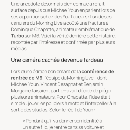
Une anecdote désormais bien connue a refait
surface depuis que Michael Youn en parlent lors de
ses apparitions chez des YouTubeurs : l’un de ses
canulars du
Morning Live
a coûté une fracture à
Dominique Chapatte, animateur emblématique de
Turbo
sur M6. Voici la vérité derrière cette histoire,
racontée par l’intéressé et confirmée par plusieurs
médias.
Une caméra cachée devenue fardeau
Lors d’une édition bon enfant de la
conférence de
rentrée de M6
, l’équipe du
Morning Live
—dont
Michael Youn, Vincent Desagnat et Benjamin
Morgaine faisaient partie—avait décidé de piéger
plusieurs animateurs. Pour Chapatte, l’idée était
simple : jouer les policiers à moto et l’interpeller à la
sortie des studios. Selon le récit de Youn :
« Pendant qu’il va donner son identité à
un autre flic, je rentre dans sa voiture et