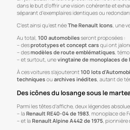
dans le but d’offrir une vision cohérente et exha
séparant d’exemplaires identiques ou redondants
C’est ainsi qu’est née
The Renault Icons
, une v
Au total,
100 automobiles
seront proposées :
– des
prototypes et concept cars
qui ont jalon
– des
modèles de route emblématiques
, témo
– et surtout, une
vingtaine de monoplaces de 
À ces voitures s’ajouteront
100 lots d’Automobi
techniques
ou
archives inédites
, autant de té
Des icônes du losange sous le marte
Parmi les têtes d’affiche, deux légendes absolue
– la
Renault RE40-04 de 1983
, monoplace de Fo
– et la
Renault Alpine A442 de 1975
, pionnière