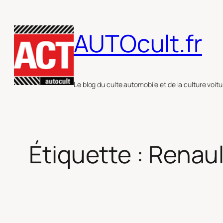
Aller
au
AUTOcult.fr
contenu
Le blog du culte automobile et de la culture voitu
Étiquette :
Renaul