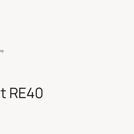
re
t RE40