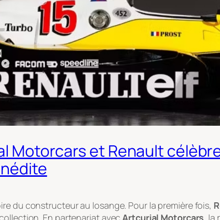
al Motorcars et Renault célèbren
inédite
re du constructeur au losange. Pour la première fois,
R
collection. En partenariat avec
Artcurial Motorcars
, l