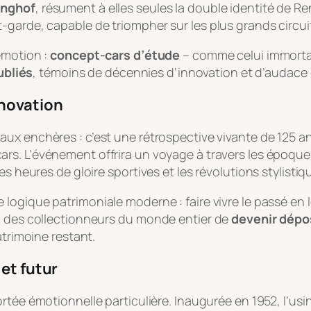
inghof
, résument à elles seules la double identité de R
-garde, capable de triompher sur les plus grands circu
émotion :
concept-cars d’étude
– comme celui immorta
ubliés
, témoins de décennies d’innovation et d’audace 
nnovation
aux enchères : c’est une rétrospective vivante de 125 a
rcars. L’événement offrira un voyage à travers les époqu
les heures de gloire sportives et les révolutions stylis
 logique patrimoniale moderne : faire vivre le passé en l
 à des collectionneurs du monde entier de
devenir dépos
atrimoine restant.
 et futur
tée émotionnelle particulière. Inaugurée en 1952, l’usin