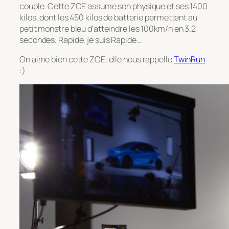
couple. Cette ZOE assume son physique et ses 1400
kilos, dont les 450 kilos de batterie permettent au
petit monstre bleu d’atteindre les 100km/h en 3.2
secondes. Rapide, je suis Rapide…
On aime bien cette ZOE, elle nous rappelle
TwinRun
:)