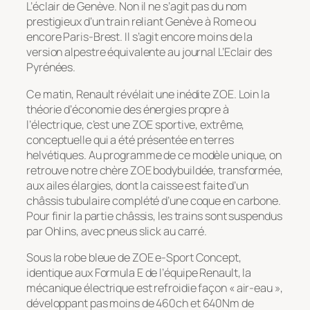
L’éclair de Genève. Non il ne s’agit pas du nom
prestigieux d’un train reliant Genève à Rome ou
encore Paris-Brest. Il s’agit encore moins de la
version alpestre équivalente au journal L’Eclair des
Pyrénées.
Ce matin, Renault révélait une inédite ZOE. Loin la
théorie d’économie des énergies propre à
l’électrique, c’est une ZOE sportive, extrême,
conceptuelle qui a été présentée en terres
helvétiques. Au programme de ce modèle unique, on
retrouve notre chère ZOE bodybuildée, transformée,
aux ailes élargies, dont la caisse est faite d’un
châssis tubulaire complété d’une coque en carbone.
Pour finir la partie châssis, les trains sont suspendus
par Ohlins, avec pneus slick au carré.
Sous la robe bleue de ZOE e-Sport Concept,
identique aux Formula E de l’équipe Renault, la
mécanique électrique est refroidie façon « air-eau »,
développant pas moins de 460ch et 640Nm de