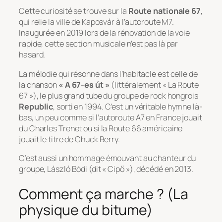
Cette curiosité se trouve sur la
Route nationale 67
,
qui relie la ville de Kaposvár à l’autoroute M7.
Inaugurée en 2019 lors de la rénovation de la voie
rapide, cette section musicale n’est pas là par
hasard.
La mélodie qui résonne dans l’habitacle est celle de
la chanson
« A 67-es út »
(littéralement « La Route
67 »), le plus grand tube du groupe de rock hongrois
Republic
, sorti en 1994. C’est un véritable hymne là-
bas, un peu comme si l’autoroute A7 en France jouait
du Charles Trenet ou si la Route 66 américaine
jouait le titre de Chuck Berry.
C’est aussi un hommage émouvant au chanteur du
groupe, László Bódi (dit « Cipő »), décédé en 2013.
Comment ça marche ? (La
physique du bitume)