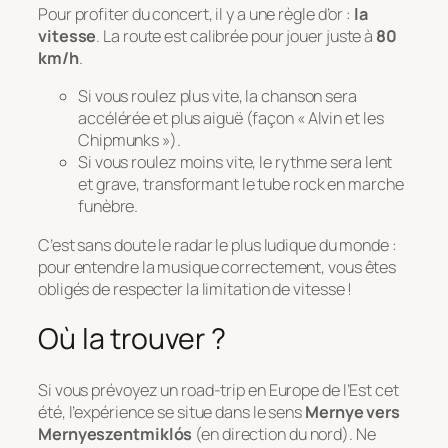
Pour profiter du concert, il y a une règle d’or :
la
vitesse
. La route est calibrée pour jouer juste à
80
km/h
.
Si vous roulez plus vite, la chanson sera
accélérée et plus aiguë (façon « Alvin et les
Chipmunks »).
Si vous roulez moins vite, le rythme sera lent
et grave, transformant le tube rock en marche
funèbre.
C’est sans doute le radar le plus ludique du monde :
pour entendre la musique correctement, vous êtes
obligés de respecter la limitation de vitesse !
Où la trouver ?
Si vous prévoyez un road-trip en Europe de l’Est cet
été, l’expérience se situe dans le sens
Mernye vers
Mernyeszentmiklós
(en direction du nord). Ne