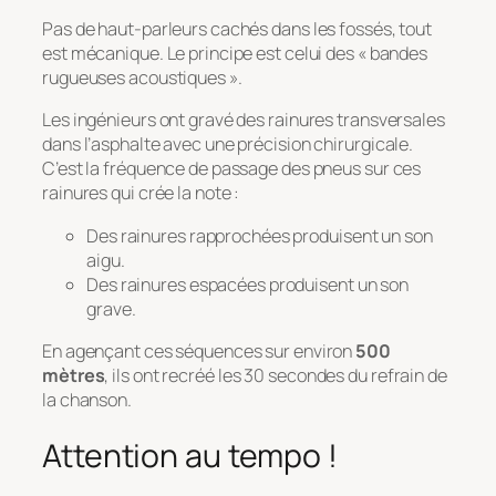
Pas de haut-parleurs cachés dans les fossés, tout
est mécanique. Le principe est celui des « bandes
rugueuses acoustiques ».
Les ingénieurs ont gravé des rainures transversales
dans l’asphalte avec une précision chirurgicale.
C’est la fréquence de passage des pneus sur ces
rainures qui crée la note :
Des rainures rapprochées produisent un son
aigu.
Des rainures espacées produisent un son
grave.
En agençant ces séquences sur environ
500
mètres
, ils ont recréé les 30 secondes du refrain de
la chanson.
Attention au tempo !