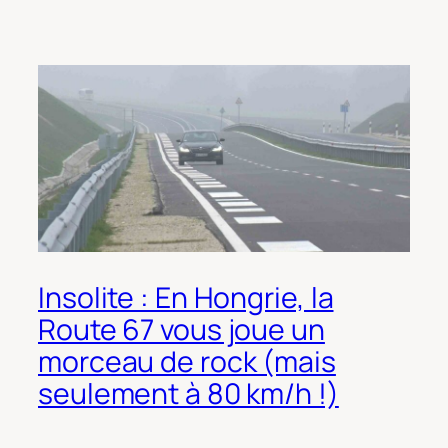
Insolite : En Hongrie, la
Route 67 vous joue un
morceau de rock (mais
seulement à 80 km/h !)