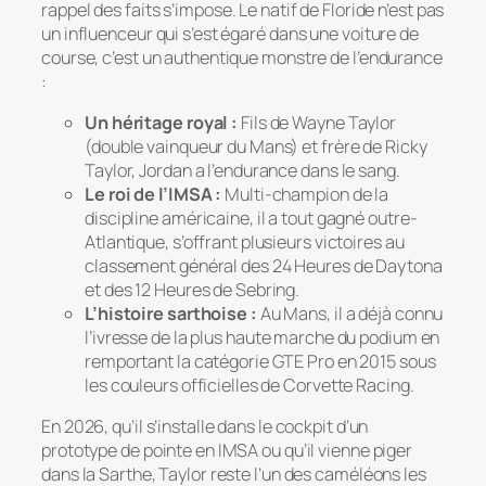
rappel des faits s’impose. Le natif de Floride n’est pas
un influenceur qui s’est égaré dans une voiture de
course, c’est un authentique monstre de l’endurance
:
Un héritage royal :
Fils de Wayne Taylor
(double vainqueur du Mans) et frère de Ricky
Taylor, Jordan a l’endurance dans le sang.
Le roi de l’IMSA :
Multi-champion de la
discipline américaine, il a tout gagné outre-
Atlantique, s’offrant plusieurs victoires au
classement général des 24 Heures de Daytona
et des 12 Heures de Sebring.
L’histoire sarthoise :
Au Mans, il a déjà connu
l’ivresse de la plus haute marche du podium en
remportant la catégorie GTE Pro en 2015 sous
les couleurs officielles de Corvette Racing.
En 2026, qu’il s’installe dans le cockpit d’un
prototype de pointe en IMSA ou qu’il vienne piger
dans la Sarthe, Taylor reste l’un des caméléons les