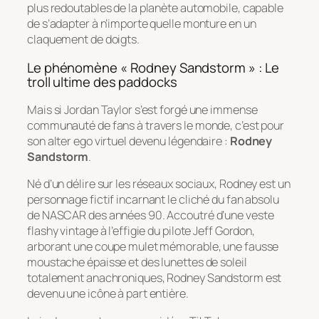
plus redoutables de la planète automobile, capable
de s’adapter à n’importe quelle monture en un
claquement de doigts.
Le phénomène « Rodney Sandstorm » : Le
troll ultime des paddocks
Mais si Jordan Taylor s’est forgé une immense
communauté de fans à travers le monde, c’est pour
son alter ego virtuel devenu légendaire :
Rodney
Sandstorm
.
Né d’un délire sur les réseaux sociaux, Rodney est un
personnage fictif incarnant le cliché du fan absolu
de NASCAR des années 90. Accoutré d’une veste
flashy vintage à l’effigie du pilote Jeff Gordon,
arborant une coupe mulet mémorable, une fausse
moustache épaisse et des lunettes de soleil
totalement anachroniques, Rodney Sandstorm est
devenu une icône à part entière.