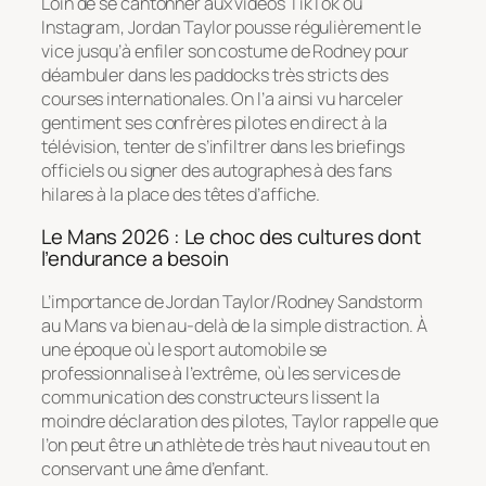
Loin de se cantonner aux vidéos TikTok ou
Instagram, Jordan Taylor pousse régulièrement le
vice jusqu’à enfiler son costume de Rodney pour
déambuler dans les paddocks très stricts des
courses internationales. On l’a ainsi vu harceler
gentiment ses confrères pilotes en direct à la
télévision, tenter de s’infiltrer dans les briefings
officiels ou signer des autographes à des fans
hilares à la place des têtes d’affiche.
Le Mans 2026 : Le choc des cultures dont
l’endurance a besoin
L’importance de Jordan Taylor/Rodney Sandstorm
au Mans va bien au-delà de la simple distraction. À
une époque où le sport automobile se
professionnalise à l’extrême, où les services de
communication des constructeurs lissent la
moindre déclaration des pilotes, Taylor rappelle que
l’on peut être un athlète de très haut niveau tout en
conservant une âme d’enfant.