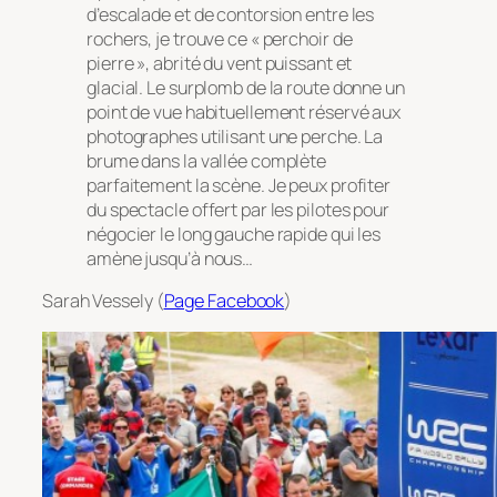
d’escalade et de contorsion entre les
rochers, je trouve ce « perchoir de
pierre », abrité du vent puissant et
glacial. Le surplomb de la route donne un
point de vue habituellement réservé aux
photographes utilisant une perche. La
brume dans la vallée complète
parfaitement la scène. Je peux profiter
du spectacle offert par les pilotes pour
négocier le long gauche rapide qui les
amène jusqu’à nous…
Sarah Vessely (
Page Facebook
)