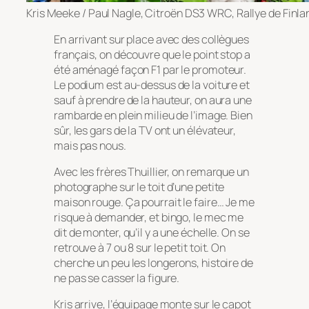
Kris Meeke / Paul Nagle, Citroën DS3 WRC, Rallye de Finl
En arrivant sur place avec des collègues
français, on découvre que le point stop a
été aménagé façon F1 par le promoteur.
Le podium est au-dessus de la voiture et
sauf à prendre de la hauteur, on aura une
rambarde en plein milieu de l’image. Bien
sûr, les gars de la TV ont un élévateur,
mais pas nous.
Avec les frères Thuillier, on remarque un
photographe sur le toit d’une petite
maison rouge. Ça pourrait le faire… Je me
risque à demander, et bingo, le mec me
dit de monter, qu’il y a une échelle. On se
retrouve à 7 ou 8 sur le petit toit. On
cherche un peu les longerons, histoire de
ne pas se casser la figure.
Kris arrive, l’équipage monte sur le capot