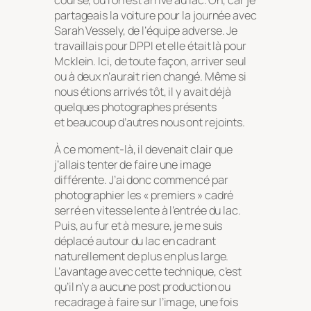
course, où l’on est arrivé au lac. On, car je
partageais la voiture pour la journée avec
Sarah Vessely, de l’équipe adverse. Je
travaillais pour DPPI et elle était là pour
Mcklein. Ici, de toute façon, arriver seul
ou à deux n’aurait rien changé. Même si
nous étions arrivés tôt, il y avait déjà
quelques photographes présents
et beaucoup d’autres nous ont rejoints.
À ce moment-là, il devenait clair que
j’allais tenter de faire une image
différente. J’ai donc commencé par
photographier les « premiers » cadré
serré en vitesse lente à l’entrée du lac.
Puis, au fur et à mesure, je me suis
déplacé autour du lac en cadrant
naturellement de plus en plus large.
L’avantage avec cette technique, c’est
qu’il n’y a aucune post production ou
recadrage à faire sur l’image, une fois