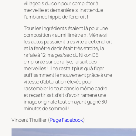
villageois du coin pour compléter à
merveille et de manière si inattendue
l’ambiance hippie de l’endroit !
Tous les ingrédients étaient là pour une
composition « au millimètre ». Même si
les autos passaient très vite à cet endroit
et la fenêtre de tir était très étroite, la
rafale à 12 images/sec du Nikon D5,
emprunté sur ce rallye, faisait des
merveilles ! Il ne restait plus qu’à figer
suffisamment le mouvement grâce à une
vitesse d’obturation élevée pour
rassembler le tout dans le même cadre
et repartir satisfait d’avoir ramené une
image originale tout en ayant gagné 30
minutes de sommeil !
Vincent Thuillier (
Page Facebook
)