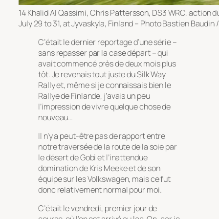
14 Khalid Al Qassimi, Chris Pattersson, DS3 WRC, action 
July 29 to 31, at Jyvaskyla, Finland – Photo Bastien Baudin 
C’était le dernier reportage d’une série –
sans repasser par la case départ – qui
avait commencé près de deux mois plus
tôt. Je revenais tout juste du Silk Way
Rally et, même si je connaissais bien le
Rallye de Finlande, j’avais un peu
l’impression de vivre quelque chose de
nouveau…
Il n’y a peut-être pas de rapport entre
notre traversée de la route de la soie par
le désert de Gobi et l’inattendue
domination de Kris Meeke et de son
équipe sur les Volkswagen, mais ce fut
donc relativement normal pour moi.
C’était le vendredi, premier jour de