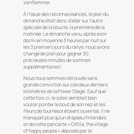
s’enflammer.
À l’issue des reconnaissances, le plan du
dimanche était donc d’aller sur l’autre
spéciale de la boucle, la première de la
matinée. Le dimanche venu, après avoir
dormi en moyenne 3 heures par nuit sur
les 3 premiers jours du rallye, nous avons
changé de plan pour gagner 30
précieuses minutes de sommeil
supplémentaires !
Nous nous sommes retrouvés sans
grande conviction sur ces deux derniers
kilomètres de la Power Stage. Sauf que
cette fois-ci, le soleil semblait bien
vouloir pointer le bout de son nez et les
fleurs de tournesol étaient ouvertes. Il ne
manquait plus qu’un drapeau finlandais
et de cette pancarte « Oittila, the village
of happy people » déposés par le