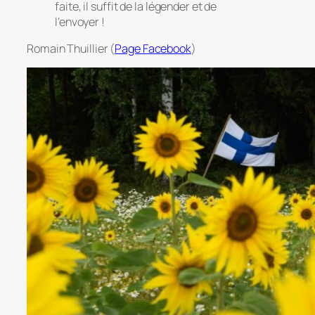
faite, il suffit de la légender et de
l’envoyer !
Romain Thuillier (
Page Facebook
)