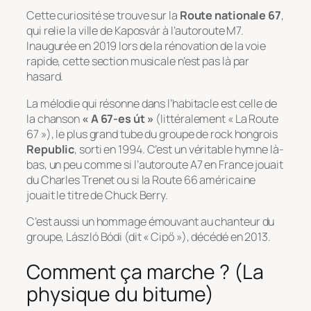
Cette curiosité se trouve sur la
Route nationale 67
,
qui relie la ville de Kaposvár à l’autoroute M7.
Inaugurée en 2019 lors de la rénovation de la voie
rapide, cette section musicale n’est pas là par
hasard.
La mélodie qui résonne dans l’habitacle est celle de
la chanson
« A 67-es út »
(littéralement « La Route
67 »), le plus grand tube du groupe de rock hongrois
Republic
, sorti en 1994. C’est un véritable hymne là-
bas, un peu comme si l’autoroute A7 en France jouait
du Charles Trenet ou si la Route 66 américaine
jouait le titre de Chuck Berry.
C’est aussi un hommage émouvant au chanteur du
groupe, László Bódi (dit « Cipő »), décédé en 2013.
Comment ça marche ? (La
physique du bitume)