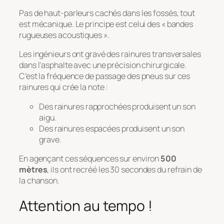
Pas de haut-parleurs cachés dans les fossés, tout
est mécanique. Le principe est celui des « bandes
rugueuses acoustiques ».
Les ingénieurs ont gravé des rainures transversales
dans l’asphalte avec une précision chirurgicale.
C’est la fréquence de passage des pneus sur ces
rainures qui crée la note :
Des rainures rapprochées produisent un son
aigu.
Des rainures espacées produisent un son
grave.
En agençant ces séquences sur environ
500
mètres
, ils ont recréé les 30 secondes du refrain de
la chanson.
Attention au tempo !