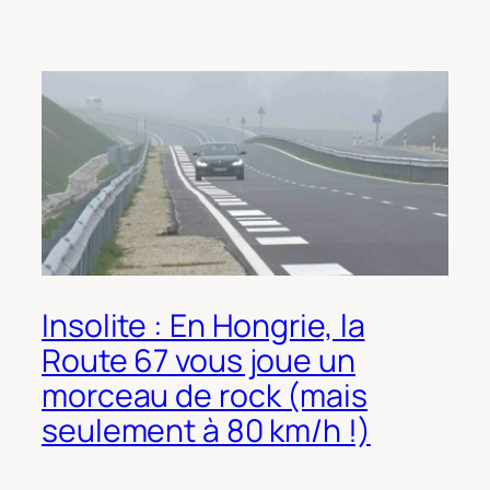
Insolite : En Hongrie, la
Route 67 vous joue un
morceau de rock (mais
seulement à 80 km/h !)