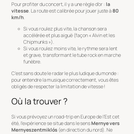
Pour profiter du concert, il y a une règle d’or :
la
vitesse
. La route est calibrée pour jouer juste à
80
km/h
.
Si vous roulez plus vite, la chanson sera
accélérée et plus aiguë (façon « Alvin et les
Chipmunks »).
Si vous roulez moins vite, le rythme sera lent
et grave, transformant le tube rock en marche
funèbre.
C’est sans doute le radar le plus ludique du monde :
pour entendre la musique correctement, vous êtes
obligés de respecter la limitation de vitesse !
Où la trouver ?
Si vous prévoyez un road-trip en Europe de l’Est cet
été, l’expérience se situe dans le sens
Mernye vers
Mernyeszentmiklós
(en direction du nord). Ne