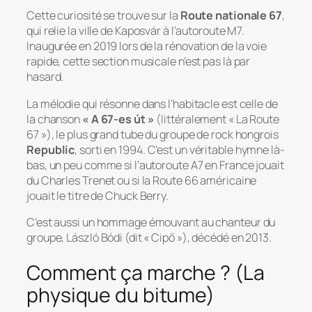
Cette curiosité se trouve sur la
Route nationale 67
,
qui relie la ville de Kaposvár à l’autoroute M7.
Inaugurée en 2019 lors de la rénovation de la voie
rapide, cette section musicale n’est pas là par
hasard.
La mélodie qui résonne dans l’habitacle est celle de
la chanson
« A 67-es út »
(littéralement « La Route
67 »), le plus grand tube du groupe de rock hongrois
Republic
, sorti en 1994. C’est un véritable hymne là-
bas, un peu comme si l’autoroute A7 en France jouait
du Charles Trenet ou si la Route 66 américaine
jouait le titre de Chuck Berry.
C’est aussi un hommage émouvant au chanteur du
groupe, László Bódi (dit « Cipő »), décédé en 2013.
Comment ça marche ? (La
physique du bitume)