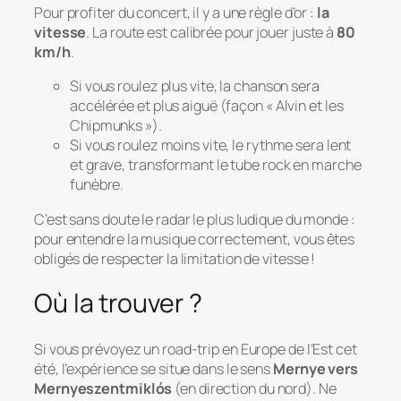
Pour profiter du concert, il y a une règle d’or :
la
vitesse
. La route est calibrée pour jouer juste à
80
km/h
.
Si vous roulez plus vite, la chanson sera
accélérée et plus aiguë (façon « Alvin et les
Chipmunks »).
Si vous roulez moins vite, le rythme sera lent
et grave, transformant le tube rock en marche
funèbre.
C’est sans doute le radar le plus ludique du monde :
pour entendre la musique correctement, vous êtes
obligés de respecter la limitation de vitesse !
Où la trouver ?
Si vous prévoyez un road-trip en Europe de l’Est cet
été, l’expérience se situe dans le sens
Mernye vers
Mernyeszentmiklós
(en direction du nord). Ne