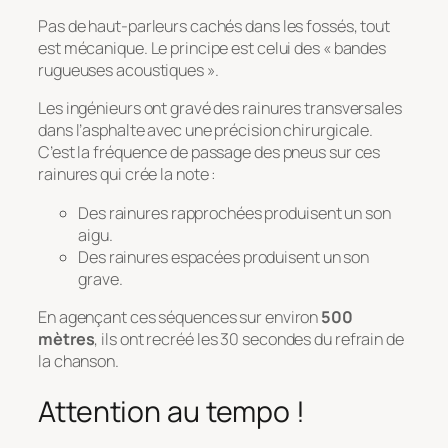
Pas de haut-parleurs cachés dans les fossés, tout
est mécanique. Le principe est celui des « bandes
rugueuses acoustiques ».
Les ingénieurs ont gravé des rainures transversales
dans l’asphalte avec une précision chirurgicale.
C’est la fréquence de passage des pneus sur ces
rainures qui crée la note :
Des rainures rapprochées produisent un son
aigu.
Des rainures espacées produisent un son
grave.
En agençant ces séquences sur environ
500
mètres
, ils ont recréé les 30 secondes du refrain de
la chanson.
Attention au tempo !