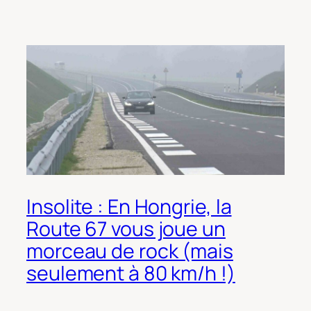
Insolite : En Hongrie, la
Route 67 vous joue un
morceau de rock (mais
seulement à 80 km/h !)