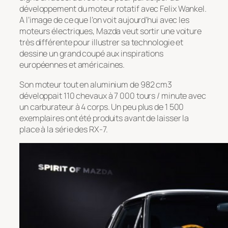
développement du moteur rotatif avec Felix Wankel.
A l’image de ce que l’on voit aujourd’hui avec les
moteurs électriques, Mazda veut sortir une voiture
très différente pour illustrer sa technologie et
dessine un grand coupé aux inspirations
européennes et américaines.
Son moteur tout en aluminium de 982 cm3
développait 110 chevaux à 7 000 tours / minute avec
un carburateur à 4 corps. Un peu plus de 1 500
exemplaires ont été produits avant de laisser la
place à la série des RX-7.