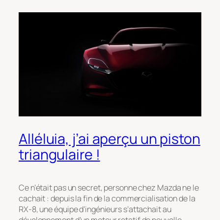
Alléluia, j’ai aperçu un piston
triangulaire !
Ce n’était pas un secret, personne chez Mazda ne le
cachait : depuis la fin de la commercialisation de la
RX-8, une équipe d’ingénieurs s’attachait au
développement d’un moteur rotatif de nouvelle