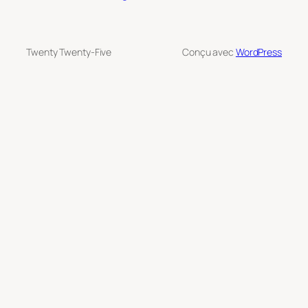
Twenty Twenty-Five
Conçu avec
WordPress