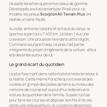
réussite tenait en quatre morceaux de gomme.
Développés exclusivement par Pirelli pour ce
modèle, les pneus
Scorpion All Terrain Plus
ont
réalisé un sans-faute.
Au total, entre les liaisons et le tracé du rallye, la
sportive a parcouru 7 400 km. Le bilan ? Aucune
crevaison. Une prouesse rare dans cette région.
Comme le souligne Fredy, ce pneu fait partie
intégrante du projet d’ingénierie de la voiture : elle a
été dessinée autour de lui.
Le grand écart du quotidien
Le plus fascinant dans cette histoire reste le retour à
la réalité. Cette même Porsche qui a traversé des
rivières et grimpé des pistes de terre au milieu des
camions de course est aujourd’hui redevenue la
voiture du quotidien de la famille. Susele l’utilise
pour faire les courses et déposer son fils à l’école.
Après une telle aventure, le couple n’a désormais