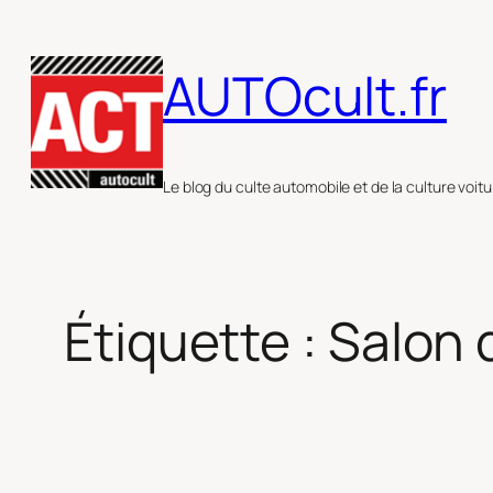
Aller
au
AUTOcult.fr
contenu
Le blog du culte automobile et de la culture voitu
Étiquette :
Salon 