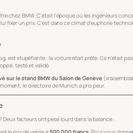
aître chez BMW. C’était l’époque où les ingénieurs conce
lui fixer un prix. C’est dans ce climat d’euphorie techno
e
og
, est stupéfiante : la voiture était prête. Ce n’était p
ppé, testé et validé.
rvé sur le stand BMW du Salon de Genève
(vraisemblab
r moment, le directoire de Munich a pris peur.
e
 Deux facteurs ont pesé lourd dans la balance :
it le prix de vente à
500 000 francs
. Pour vous donner