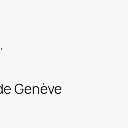
re
de Genève