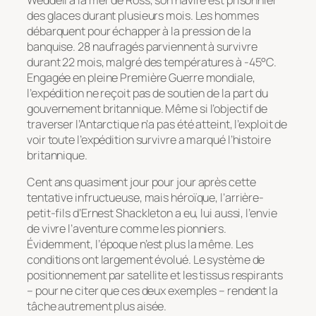
Weddell à la mer de Ross, son navire est prisonnier
des glaces durant plusieurs mois. Les hommes
débarquent pour échapper à la pression de la
banquise. 28 naufragés parviennent à survivre
durant 22 mois, malgré des températures à -45°C.
Engagée en pleine Première Guerre mondiale,
l’expédition ne reçoit pas de soutien de la part du
gouvernement britannique. Même si l’objectif de
traverser l’Antarctique n’a pas été atteint, l’exploit de
voir toute l’expédition survivre a marqué l’histoire
britannique.
Cent ans quasiment jour pour jour après cette
tentative infructueuse, mais héroïque, l’arrière-
petit-fils d’Ernest Shackleton a eu, lui aussi, l’envie
de vivre l’aventure comme les pionniers.
Évidemment, l’époque n’est plus la même. Les
conditions ont largement évolué. Le système de
positionnement par satellite et les tissus respirants
– pour ne citer que ces deux exemples – rendent la
tâche autrement plus aisée.