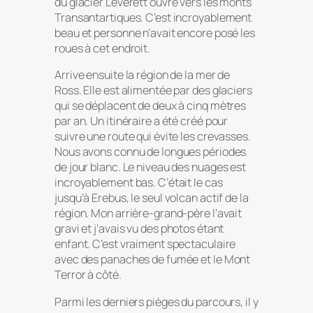
du glacier Leverett ouvre vers les monts
Transantartiques. C’est incroyablement
beau et personne n’avait encore posé les
roues à cet endroit.
Arrive ensuite la région de la mer de
Ross. Elle est alimentée par des glaciers
qui se déplacent de deux à cinq mètres
par an. Un itinéraire a été créé pour
suivre une route qui évite les crevasses.
Nous avons connu de longues périodes
de jour blanc. Le niveau des nuages est
incroyablement bas. C’était le cas
jusqu’à Erebus, le seul volcan actif de la
région. Mon arrière-grand-père l’avait
gravi et j’avais vu des photos étant
enfant. C’est vraiment spectaculaire
avec des panaches de fumée et le Mont
Terror à côté.
Parmi les derniers pièges du parcours, il y