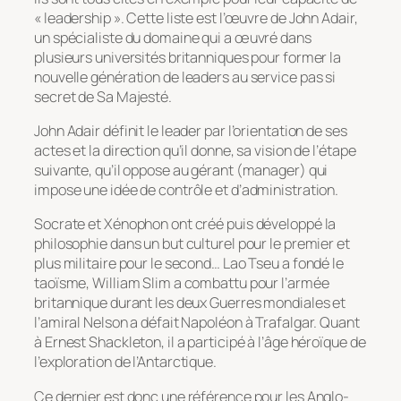
« leadership ». Cette liste est l’œuvre de John Adair,
un spécialiste du domaine qui a œuvré dans
plusieurs universités britanniques pour former la
nouvelle génération de leaders au service pas si
secret de Sa Majesté.
John Adair définit le leader par l’orientation de ses
actes et la direction qu’il donne, sa vision de l’étape
suivante, qu’il oppose au gérant (manager) qui
impose une idée de contrôle et d’administration.
Socrate et Xénophon ont créé puis développé la
philosophie dans un but culturel pour le premier et
plus militaire pour le second… Lao Tseu a fondé le
taoïsme, William Slim a combattu pour l’armée
britannique durant les deux Guerres mondiales et
l’amiral Nelson a défait Napoléon à Trafalgar. Quant
à Ernest Shackleton, il a participé à l’âge héroïque de
l’exploration de l’Antarctique.
Ce dernier est donc une référence pour les Anglo-