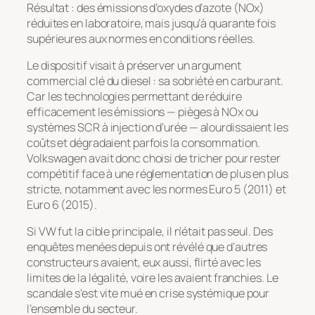
Résultat : des émissions d’oxydes d’azote (NOx)
réduites en laboratoire, mais jusqu’à quarante fois
supérieures aux normes en conditions réelles.
Le dispositif visait à préserver un argument
commercial clé du diesel : sa sobriété en carburant.
Car les technologies permettant de réduire
efficacement les émissions — pièges à NOx ou
systèmes SCR à injection d’urée — alourdissaient les
coûts et dégradaient parfois la consommation.
Volkswagen avait donc choisi de tricher pour rester
compétitif face à une réglementation de plus en plus
stricte, notamment avec les normes Euro 5 (2011) et
Euro 6 (2015).
Si VW fut la cible principale, il n’était pas seul. Des
enquêtes menées depuis ont révélé que d’autres
constructeurs avaient, eux aussi, flirté avec les
limites de la légalité, voire les avaient franchies. Le
scandale s’est vite mué en crise systémique pour
l’ensemble du secteur.