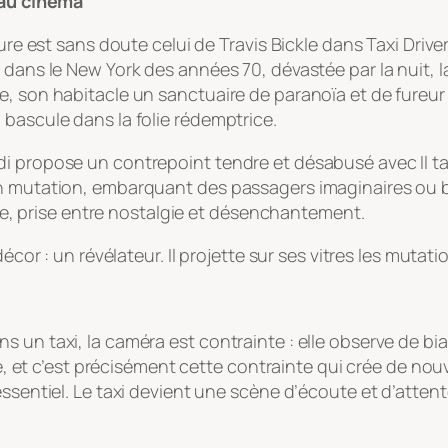
r au cinéma
gure est sans doute celui de Travis Bickle dans
Taxi Drive
 dans le New York des années 70, dévastée par la nuit, l
e, son habitacle un sanctuaire de paranoïa et de fureur
 bascule dans la folie rédemptrice.
rdi propose un contrepoint tendre et désabusé avec
Il 
n mutation, embarquant des passagers imaginaires ou bi
aire, prise entre nostalgie et désenchantement.
décor : un révélateur. Il projette sur ses vitres les mut
un taxi, la caméra est contrainte : elle observe de biai
te, et c’est précisément cette contrainte qui crée de nou
’essentiel. Le taxi devient une scène d’écoute et d’att