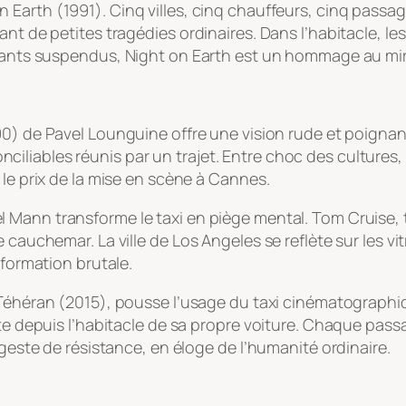
n Earth
(1991). Cinq villes, cinq chauffeurs, cinq passag
nt de petites tragédies ordinaires. Dans l’habitacle, les 
stants suspendus,
Night on Earth
est un hommage au mirac
0) de Pavel Lounguine offre une vision rude et poignan
iables réunis par un trajet. Entre choc des cultures, t
 le prix de la mise en scène à Cannes.
 Mann transforme le taxi en piège mental. Tom Cruise, 
 cauchemar. La ville de Los Angeles se reflète sur les v
sformation brutale.
Téhéran
(2015), pousse l’usage du taxi cinématographi
tte depuis l’habitacle de sa propre voiture. Chaque pas
 geste de résistance, en éloge de l’humanité ordinaire.