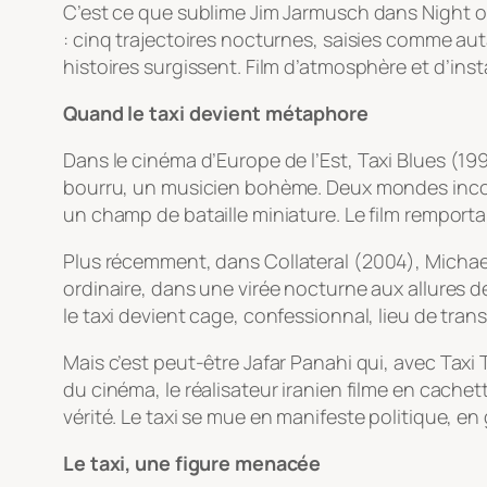
C’est ce que sublime Jim Jarmusch dans
Night o
: cinq trajectoires nocturnes, saisies comme auta
histoires surgissent. Film d’atmosphère et d’in
Quand le taxi devient métaphore
Dans le cinéma d’Europe de l’Est,
Taxi Blues
(199
bourru, un musicien bohème. Deux mondes inconcil
un champ de bataille miniature. Le film remporta
Plus récemment, dans
Collateral
(2004), Michael
ordinaire, dans une virée nocturne aux allures de
le taxi devient cage, confessionnal, lieu de tran
Mais c’est peut-être Jafar Panahi qui, avec
Taxi 
du cinéma, le réalisateur iranien filme en cache
vérité. Le taxi se mue en manifeste politique, en
Le taxi, une figure menacée