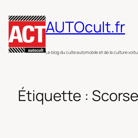
Aller
au
AUTOcult.fr
contenu
Le blog du culte automobile et de la culture voitu
Étiquette :
Scors