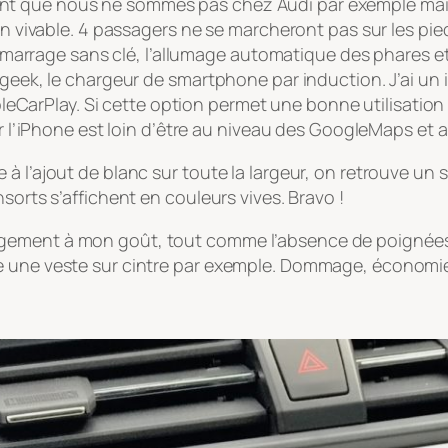
n sent que nous ne sommes pas chez Audi par exemple mais l
en vivable. 4 passagers ne se marcheront pas sur les pie
 démarrage sans clé, l’allumage automatique des phares e
n geek, le chargeur de smartphone par induction. J’ai 
AppleCarPlay. Si cette option permet une bonne utilisati
par l’iPhone est loin d’être au niveau des GoogleMaps et 
 à l’ajout de blanc sur toute la largeur, on retrouve u
sorts s’affichent en couleurs vives. Bravo !
gement à mon goût, tout comme l’absence de poignées d
e une veste sur cintre par exemple. Dommage, économi