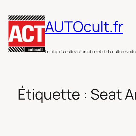
Aller
au
AUTOcult.fr
contenu
Le blog du culte automobile et de la culture voitu
Étiquette :
Seat A