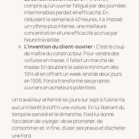
compris qu’un ouvrier fatigué par des journées
interminables perdait en efficacité. En
réduisant la semaine à 40 heures, il a imposé
un rythme plus intense, une meilleure
concentration et une efficacité accrue par
heure travaillée.
L’invention du client-ouvrier :
C’est le coup
de maître du constructeur. Pour vendre des
voitures en masse, il fallait un marché de
masse. En doublant le salaire minimum dès
1914 et en offrant un week-end de deux jours
en 1926, Ford a transformé ses propres
ouvriers en acheteurs potentiels.
Un travailleur enfermé six jours sur sept à l’usine n’a
aucun intérêt à s’offrir une voiture
. En lui libérant du
temps le samedi et le dimanche, Ford lui donne
l’occasion de voyager, de se promener, de
consommer et, in fine, d’user ses pneus et d’acheter
une Ford
.