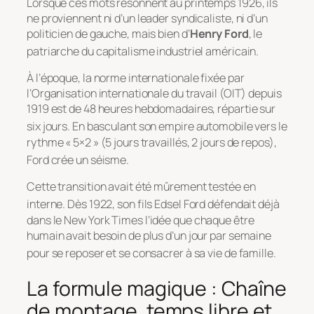
Lorsque ces mots résonnent au printemps 1926, ils
ne proviennent ni d’un leader syndicaliste, ni d’un
politicien de gauche, mais bien d’
Henry Ford
, le
patriarche du capitalisme industriel américain
.
À l’époque, la norme internationale fixée par
l’Organisation internationale du travail (OIT) depuis
1919 est de 48 heures hebdomadaires, répartie sur
six jours
. En basculant son empire automobile vers le
rythme « 5×2 » (5 jours travaillés, 2 jours de repos),
Ford crée un séisme
.
Cette transition avait été mûrement testée en
interne
. Dès 1922, son fils Edsel Ford défendait déjà
dans le
New York Times
l’idée que chaque être
humain avait besoin de plus d’un jour par semaine
pour se reposer et se consacrer à sa vie de famille
.
La formule magique : Chaîne
de montage, temps libre et