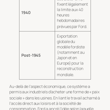
fixent légalement
la limite aux 40
1940
heures
hebdomadaires
prévues par Ford
.
Exportation
globale du
modèle fordiste
(notamment au
Post-1945
Japon et en
Europe) pour la
reconstruction
mondiale
.
Au-delà de l’aspect économique, ce système a
permis aux industriels d’acheter une forme de « paix
sociale » dans les usines
. En liant le travail acharné à
l’accès direct aux loisirs et à la société de
consommation, Ford a ancré l’idée selon laquelle