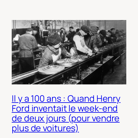
Il y a 100 ans : Quand Henry
Ford inventait le week-end
de deux jours (pour vendre
plus de voitures)