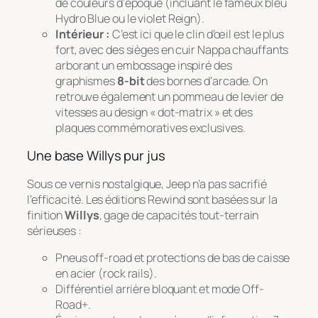
de couleurs d’époque (incluant le fameux bleu
Hydro Blue
ou le violet
Reign
).
Intérieur :
C’est ici que le clin d’œil est le plus
fort, avec des sièges en cuir Nappa chauffants
arborant un embossage inspiré des
graphismes
8-bit
des bornes d’arcade. On
retrouve également un pommeau de levier de
vitesses au design « dot-matrix » et des
plaques commémoratives exclusives.
Une base Willys pur jus
Sous ce vernis nostalgique, Jeep n’a pas sacrifié
l’efficacité. Les éditions Rewind sont basées sur la
finition
Willys
, gage de capacités tout-terrain
sérieuses :
Pneus off-road et protections de bas de caisse
en acier (
rock rails
).
Différentiel arrière bloquant et mode
Off-
Road+
.