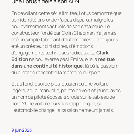
Une Lotus fidèle à son ADN
En dévoilant cette série limitée, Lotus démontre que
son identité profonde n’a pas disparu, malgré les
bouleversements actuels de son catalogue. Le
constructeur fondé par Colin Chapman n’a jamais
été un simple fabricant d’automobiles. Il a toujours
été un créateur d’histoires, d’émotions,
d’engagements techniques radicaux. La
Clark
Edition
ne bouleverse pas l’Emira, elle la
resitue
dans une continuité historique
, là où la passion
du pilotage rencontre la mémoire du sport.
Et au fond, quoi de plus lotusien qu’une voiture
légère, agile, manuelle, peinte en vert et jaune, avec
un nom de pilote écossais brodé sur le tableau de
bord ? Une voiture qui vous rappelle que, si
l’automobile change, la passion ne meurt jamais.
9 juin 2025