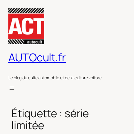
Aller
au
contenu
AUTOcult.fr
Le blog du culte automobile et de la culture voiture
Étiquette :
série
limitée