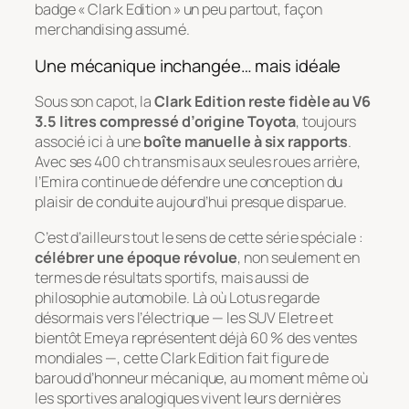
badge « Clark Edition » un peu partout, façon
merchandising assumé.
Une mécanique inchangée… mais idéale
Sous son capot, la
Clark Edition reste fidèle au V6
3.5 litres compressé d’origine Toyota
, toujours
associé ici à une
boîte manuelle à six rapports
.
Avec ses 400 ch transmis aux seules roues arrière,
l’Emira continue de défendre une conception du
plaisir de conduite aujourd’hui presque disparue.
C’est d’ailleurs tout le sens de cette série spéciale :
célébrer une époque révolue
, non seulement en
termes de résultats sportifs, mais aussi de
philosophie automobile. Là où Lotus regarde
désormais vers l’électrique — les SUV Eletre et
bientôt Emeya représentent déjà 60 % des ventes
mondiales —, cette Clark Edition fait figure de
baroud d’honneur mécanique, au moment même où
les sportives analogiques vivent leurs dernières