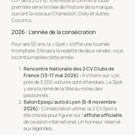
cm³ de la 2 CV 6). Elle restera comme la toute
première série limitée de l’histoire de la marque,
ouvrant la voie aux Charleston, Dolly et autres
Cocorico.
2026 : L’année de la consécration
Pour ses 50 ans, la « Spot » s’offre une tournée
triomphale. Elle sera la vedette de deux rendez-vous
incontournables cette année :
Rencontre Nationale des 2 CV Clubs de
France (13-17 mai 2026) :
À Villiers-sur-Loir,
près de 3 000 voitures sont attendues. La Spot
y sera la reine de la fête au milieu des
passionnés.
Salon Epoqu’auto à Lyon (6-8 novembre
2026) :
Consécration ultime, la 2 CV Spot a
été choisie pour figurer sur l’
affiche officielle
de ce salon international. Un honneur réservé
aux légendes.