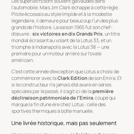
Les superlatifs sont souvent galvaudés dans
l’automobile. Mais Jim Clark échappe à cette règle.
Pilote écossais au style limpide et à la modestie
légendaire, il demeure pour beaucoup l’un des plus
grands de l’histoire. La saison 1965 fut son chef-
d’œuvre :
six victoires en dix Grands Prix
, un titre
mondial écrasant au volant de la Lotus 33, et un
triomphe à Indianapolis avec la Lotus 38 — une
première pour un moteur arrière sur l’ovale
américain.
C’est cette année d’exception que Lotus a choisi de
commémorer avec la
Clark Edition
de son Emira. Et
si le constructeur n’a jamais été avare en séries
spéciales par le passé, il s’agit ici de la
première
déclinaison patrimoniale de l’Emira
, coupé qui
marque la fin d’une ère chez Lotus : celle des
sportives thermiques à boîte manuelle.
Une livrée historique, mais pas seulement