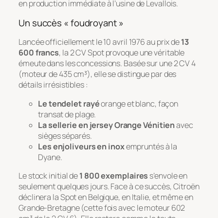
en production immédiate à l’usine de Levallois.
Un succès « foudroyant »
Lancée officiellement le 10 avril 1976 au prix de
13
600 francs
, la 2 CV Spot provoque une véritable
émeute dans les concessions. Basée sur une 2 CV 4
(moteur de 435 cm³), elle se distingue par des
détails irrésistibles :
Le tendelet rayé
orange et blanc, façon
transat de plage.
La sellerie en jersey Orange Vénitien
avec
sièges séparés.
Les enjoliveurs en inox
empruntés à la
Dyane.
Le stock initial de
1 800 exemplaires
s’envole en
seulement quelques jours. Face à ce succès, Citroën
déclinera la Spot en Belgique, en Italie, et même en
Grande-Bretagne (cette fois avec le moteur 602