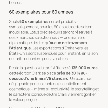
heures.
60 exemplaires pour 60 années
Seuls
60 exemplaires
seront produits,
symboliquement, pour les 60 ans de cette saison
inoubliable. Lotus précise qu’ils seront réservés à
des « marchés sélectionnés » — une manière
diplomatique de dire qu’
aucun ne traversera
l’Atlantique
. Les exportations d’Emira vers les
États-Unis sont suspendues pour l’instant, en raison
de tarifs douaniers peu favorables.
Reste la question du tarif. Affichée à
135 000 euros
,
cette édition Clark se place
près de 30 % au-
dessus d’une Emira V6 standard
. Un écart non
négligeable pour un contenu essentiellement
cosmétique — même si l’exclusivité, le storytelling et
le caractère iconique de Jim Clark viennent gonfler
la valeur perçue.