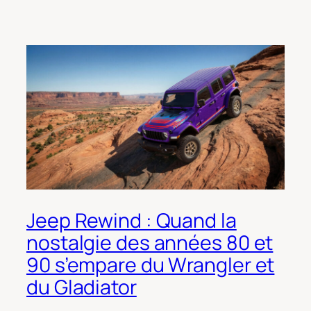
Jeep Rewind : Quand la
nostalgie des années 80 et
90 s’empare du Wrangler et
du Gladiator