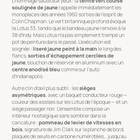
L’hommage saute aux yeux : la
teinte vert course
soulignée de jaune
rappelle immédiatement les
monoplaces des années 1960 sorties de l’esprit de
Colin Chapman. Le vert britannique profond évoque
la Lotus 33, tandis que le bandeau jaune renvoie à la
38 d’Indy. Mais Lotus n’a pas simplement trempé un
pot de peinture dans le passé. L’exécution est
soignée :
liseré jaune peint à la main
le long des
flancs,
sorties d’échappement cerclées de
jaune
, bouchon de réservoir en aluminium avec un
centre anodisé bleu
comme sur l’auto
d’Indianapolis.
Autre clin d’œil plus subtil : les
sièges
asymétriques
, avec un baquet conducteur rouge —
couleur des assises sur les Lotus de l’époque — et un
siège passager noir. L’ensemble compose un
intérieur nostalgique sans sombrer dans la
caricature :
pommeau de levier de vitesses en
bois
, signature de Jim Clark sur la planche de bord,
plaques de seuils en carbone numérotées… jusqu’au