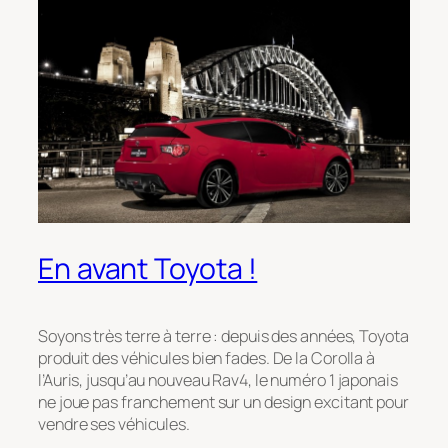
En avant Toyota !
Soyons très terre à terre : depuis des années, Toyota
produit des véhicules bien fades. De la Corolla à
l’Auris, jusqu’au nouveau Rav4, le numéro 1 japonais
ne joue pas franchement sur un design excitant pour
vendre ses véhicules.