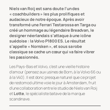
Niels van Roij est sans doute l’un des
« coachbuilders » les plus prolifiques et
audacieux de notre époque. Après avoir
transformé une Ferrari Testarossa en Targa ou
créé un hommage au légendaire Breadvan, le
designer néerlandais s’attaque à une icône
suédoise : la Volvo P1800 ES. Le résultat
s’appelle « Norrsken », et sous sa robe
classique se cache un cœur qui va faire vibrer
les passionnés.
Les Pays-Bas et Volvo, c’est une vieille histoire
d’amour (pensez aux usines de Born, à la Volvo 66 ou
à la V40). Il est donc presque naturel que ce projet
de restomod ultime voie le jour à Amsterdam, fruit
d’une collaboration entre le studio de Niels van Roij
et
Lotte
, le spécialiste batave de la marque
scandinave.