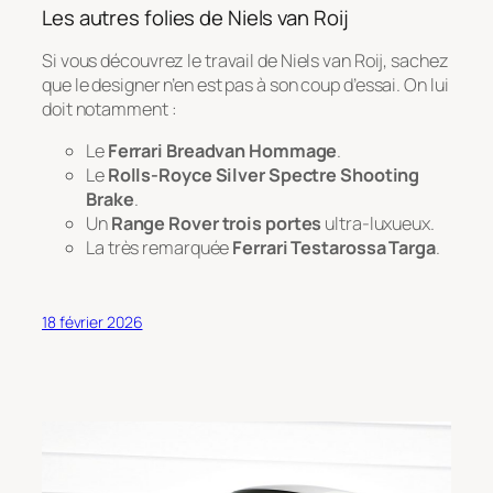
Les autres folies de Niels van Roij
Si vous découvrez le travail de Niels van Roij, sachez
que le designer n’en est pas à son coup d’essai. On lui
doit notamment :
Le
Ferrari Breadvan Hommage
.
Le
Rolls-Royce Silver Spectre Shooting
Brake
.
Un
Range Rover trois portes
ultra-luxueux.
La très remarquée
Ferrari Testarossa Targa
.
18 février 2026