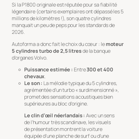
Si la P1800 originale est réputée pour sa fiabilité
légendaire (certains exemplaires ont dépassé les 5
millions de kilomètres !), son quatre cylindres
manquait un peu de peps pour les standards de
2026.
Autoforma a donc fait le choix du cœur : le
moteur
5 cylindres turbo de 2,5 litres
de la banque
d’organes Volvo.
Puissance estimée :
Entre
300 et 400
chevaux
.
Le son :
La mélodie typique du 5 cylindres,
agrémentée d’un turbo « surdimensionné »,
promet des sensations acoustiques bien
supérieures au bloc d’origine.
Le clin d’œil néerlandais :
Avec un sens
de l’humour très scandinave, les visuels
de présentation montrent la voiture
équipée d’une planche de surf ou d’une