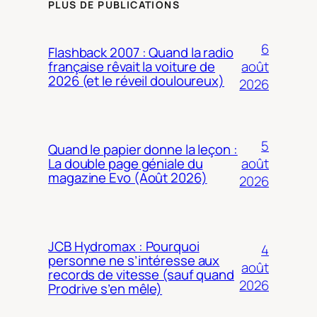
PLUS DE PUBLICATIONS
6
Flashback 2007 : Quand la radio
août
française rêvait la voiture de
2026 (et le réveil douloureux)
2026
5
Quand le papier donne la leçon :
août
La double page géniale du
magazine Evo (Août 2026)
2026
JCB Hydromax : Pourquoi
4
personne ne s’intéresse aux
août
records de vitesse (sauf quand
2026
Prodrive s’en mêle)