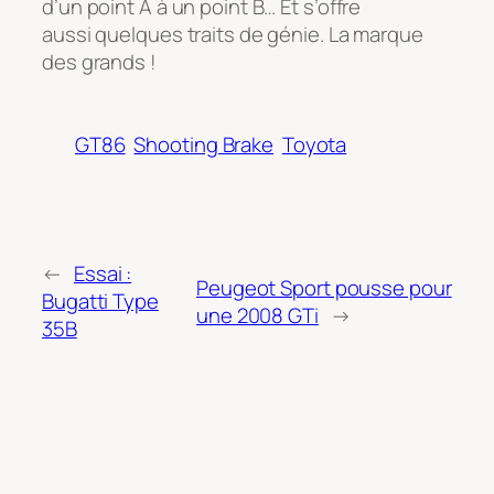
d’un point A à un point B… Et s’offre
aussi quelques traits de génie. La marque
des grands !
GT86
Shooting Brake
Toyota
←
Essai :
Peugeot Sport pousse pour
Bugatti Type
une 2008 GTi
→
35B