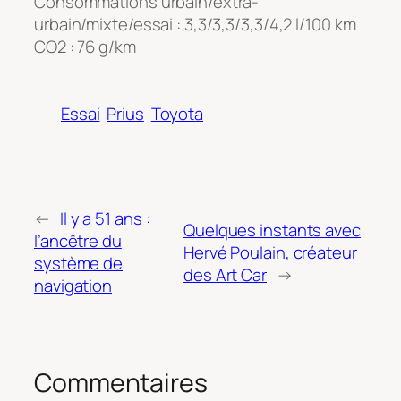
Consommations urbain/extra-
urbain/mixte/essai : 3,3/3,3/3,3/4,2 l/100 km
CO2 : 76 g/km
Essai
Prius
Toyota
←
Il y a 51 ans :
Quelques instants avec
l’ancêtre du
Hervé Poulain, créateur
système de
des Art Car
→
navigation
Commentaires