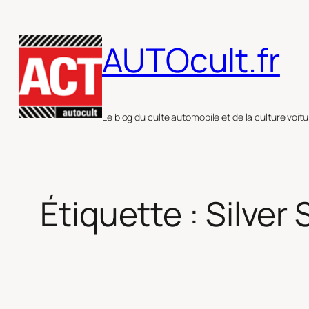
Aller
au
AUTOcult.fr
contenu
Le blog du culte automobile et de la culture voitu
Étiquette :
Silver