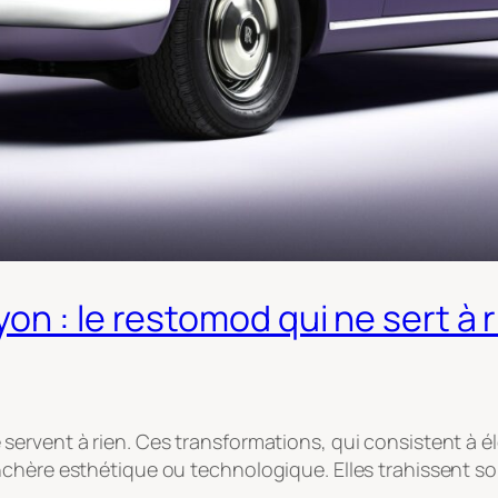
n : le restomod qui ne sert à r
servent à rien. Ces transformations, qui consistent à é
hère esthétique ou technologique. Elles trahissent souve