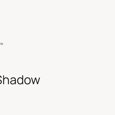
re
 Shadow