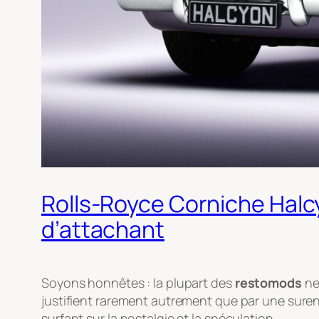
Rolls-Royce Corniche Halcyo
d’attachant
Soyons honnêtes : la plupart des
restomods
ne 
justifient rarement autrement que par une surenc
surfant sur la nostalgie et la spéculation.