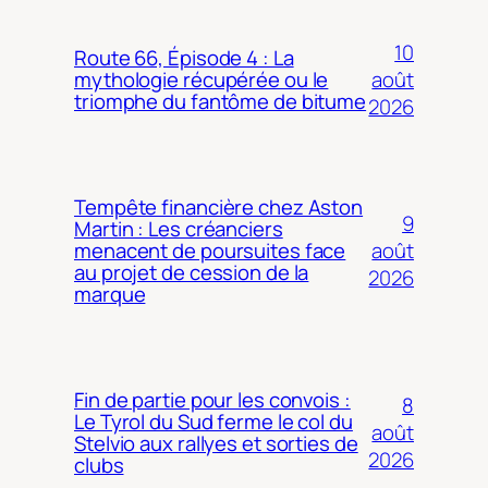
10
Route 66, Épisode 4 : La
août
mythologie récupérée ou le
triomphe du fantôme de bitume
2026
Tempête financière chez Aston
9
Martin : Les créanciers
août
menacent de poursuites face
au projet de cession de la
2026
marque
Fin de partie pour les convois :
8
Le Tyrol du Sud ferme le col du
août
Stelvio aux rallyes et sorties de
2026
clubs