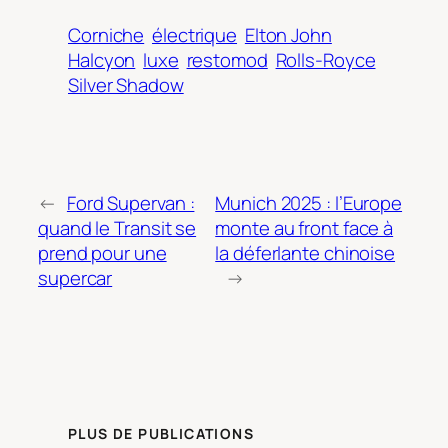
Corniche
électrique
Elton John
Halcyon
luxe
restomod
Rolls-Royce
Silver Shadow
←
Ford Supervan :
Munich 2025 : l’Europe
quand le Transit se
monte au front face à
prend pour une
la déferlante chinoise
supercar
→
PLUS DE PUBLICATIONS