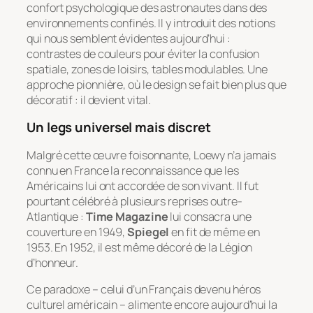
confort psychologique des astronautes dans des
environnements confinés. Il y introduit des notions
qui nous semblent évidentes aujourd’hui :
contrastes de couleurs pour éviter la confusion
spatiale, zones de loisirs, tables modulables. Une
approche pionnière, où le design se fait bien plus que
décoratif : il devient vital.
Un legs universel mais discret
Malgré cette œuvre foisonnante, Loewy n’a jamais
connu en France la reconnaissance que les
Américains lui ont accordée de son vivant. Il fut
pourtant célébré à plusieurs reprises outre-
Atlantique :
Time Magazine
lui consacra une
couverture en 1949,
Spiegel
en fit de même en
1953. En 1952, il est même décoré de la Légion
d’honneur.
Ce paradoxe – celui d’un Français devenu héros
culturel américain – alimente encore aujourd’hui la