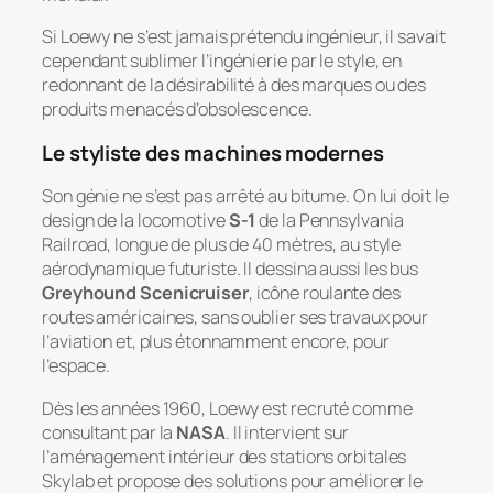
Si Loewy ne s’est jamais prétendu ingénieur, il savait
cependant sublimer l’ingénierie par le style, en
redonnant de la désirabilité à des marques ou des
produits menacés d’obsolescence.
Le styliste des machines modernes
Son génie ne s’est pas arrêté au bitume. On lui doit le
design de la locomotive
S-1
de la Pennsylvania
Railroad, longue de plus de 40 mètres, au style
aérodynamique futuriste. Il dessina aussi les bus
Greyhound Scenicruiser
, icône roulante des
routes américaines, sans oublier ses travaux pour
l’aviation et, plus étonnamment encore, pour
l’espace.
Dès les années 1960, Loewy est recruté comme
consultant par la
NASA
. Il intervient sur
l’aménagement intérieur des stations orbitales
Skylab et propose des solutions pour améliorer le