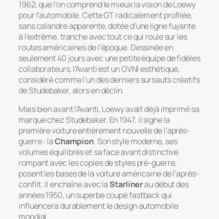
1962, que l’on comprend le mieux la vision de Loewy
pour l’automobile. Cette GT radicalement profilée,
sans calandre apparente, dotée d’une ligne fuyante
à l’extrême, tranche avec tout ce qui roule sur les
routes américaines de l’époque. Dessinée en
seulement 40 jours avec une petite équipe de fidèles
collaborateurs, l’Avanti est un OVNI esthétique,
considéré comme l’un des derniers sursauts créatifs
de Studebaker, alors en déclin.
Mais bien avant l’Avanti, Loewy avait déjà imprimé sa
marque chez Studebaker. En 1947, il signe la
première voiture entièrement nouvelle de l’après-
guerre : la
Champion
. Son style moderne, ses
volumes équilibrés et sa face avant distinctive
rompant avec les copies de styles pré-guerre,
posent les bases de la voiture américaine de l’après-
conflit. Il enchaîne avec la
Starliner
au début des
années 1950, un superbe coupé fastback qui
influencera durablement le design automobile
mondial.