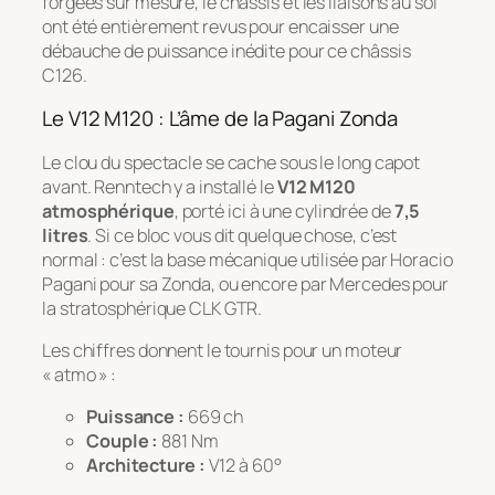
forgées sur mesure, le châssis et les liaisons au sol
ont été entièrement revus pour encaisser une
débauche de puissance inédite pour ce châssis
C126.
Le V12 M120 : L’âme de la Pagani Zonda
Le clou du spectacle se cache sous le long capot
avant. Renntech y a installé le
V12 M120
atmosphérique
, porté ici à une cylindrée de
7,5
litres
. Si ce bloc vous dit quelque chose, c’est
normal : c’est la base mécanique utilisée par Horacio
Pagani pour sa Zonda, ou encore par Mercedes pour
la stratosphérique CLK GTR.
Les chiffres donnent le tournis pour un moteur
« atmo » :
Puissance :
669 ch
Couple :
881 Nm
Architecture :
V12 à 60°