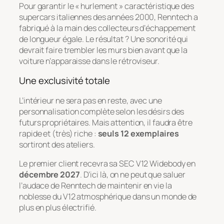
Pour garantir le « hurlement » caractéristique des
supercars italiennes des années 2000, Renntech a
fabriqué à la main des collecteurs d’échappement
de longueur égale. Le résultat ? Une sonorité qui
devrait faire trembler les murs bien avant que la
voiture n’apparaisse dans le rétroviseur.
Une exclusivité totale
L’intérieur ne sera pas en reste, avec une
personnalisation complète selon les désirs des
futurs propriétaires. Mais attention, il faudra être
rapide et (très) riche :
seuls 12 exemplaires
sortiront des ateliers.
Le premier client recevra sa SEC V12 Widebody en
décembre 2027
. D’ici là, on ne peut que saluer
l’audace de Renntech de maintenir en vie la
noblesse du V12 atmosphérique dans un monde de
plus en plus électrifié.