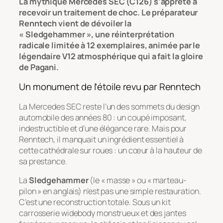
La mythique Mercedes SEC (C126) s’apprête à
recevoir un traitement de choc. Le préparateur
Renntech vient de dévoiler la
« Sledgehammer », une réinterprétation
radicale limitée à 12 exemplaires, animée par le
légendaire V12 atmosphérique qui a fait la gloire
de Pagani.
Un monument de l’étoile revu par Renntech
La Mercedes SEC reste l’un des sommets du design
automobile des années 80 : un coupé imposant,
indestructible et d’une élégance rare. Mais pour
Renntech, il manquait un ingrédient essentiel à
cette cathédrale sur roues : un cœur à la hauteur de
sa prestance.
La
Sledgehammer
(le « masse » ou « marteau-
pilon » en anglais) n’est pas une simple restauration.
C’est une reconstruction totale. Sous un kit
carrosserie
widebody
monstrueux et des jantes