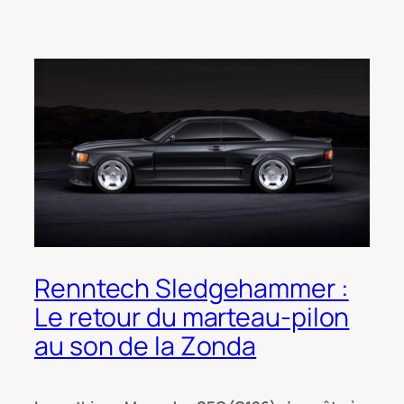
Renntech Sledgehammer :
Le retour du marteau-pilon
au son de la Zonda