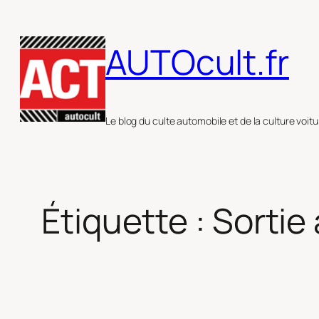
Aller
au
AUTOcult.fr
contenu
Le blog du culte automobile et de la culture voitu
Étiquette :
Sortie