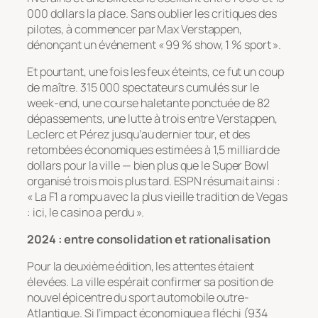
000 dollars la place. Sans oublier les critiques des
pilotes, à commencer par Max Verstappen,
dénonçant un événement « 99 % show, 1 % sport ».
Et pourtant, une fois les feux éteints, ce fut un coup
de maître. 315 000 spectateurs cumulés sur le
week-end, une course haletante ponctuée de 82
dépassements, une lutte à trois entre Verstappen,
Leclerc et Pérez jusqu’au dernier tour, et des
retombées économiques estimées à 1,5 milliard de
dollars pour la ville — bien plus que le Super Bowl
organisé trois mois plus tard. ESPN résumait ainsi :
« La F1 a rompu avec la plus vieille tradition de Vegas
: ici, le casino a perdu ».
2024 : entre consolidation et rationalisation
Pour la deuxième édition, les attentes étaient
élevées. La ville espérait confirmer sa position de
nouvel épicentre du sport automobile outre-
Atlantique. Si l’impact économique a fléchi (934