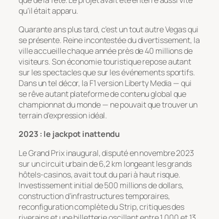
qu’il était apparu.
Quarante ans plus tard, c’est un tout autre Vegas qui
se présente. Reine incontestée du divertissement, la
ville accueille chaque année près de 40 millions de
visiteurs. Son économie touristique repose autant
sur les spectacles que sur les événements sportifs.
Dans un tel décor, la F1 version Liberty Media — qui
se rêve autant plateforme de contenu global que
championnat du monde — ne pouvait que trouver un
terrain d’expression idéal.
2023 : le jackpot inattendu
Le Grand Prix inaugural, disputé en novembre 2023
sur un circuit urbain de 6,2 km longeant les grands
hôtels-casinos, avait tout du pari à haut risque.
Investissement initial de 500 millions de dollars,
construction d’infrastructures temporaires,
reconfiguration complète du Strip, critiques des
riverains et une billetterie oscillant entre 1 000 et 13