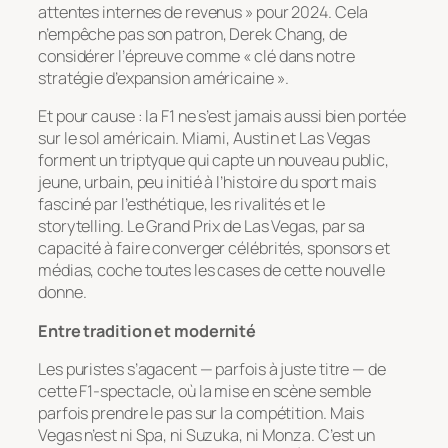
attentes internes de revenus » pour 2024. Cela
n’empêche pas son patron, Derek Chang, de
considérer l’épreuve comme « clé dans notre
stratégie d’expansion américaine ».
Et pour cause : la F1 ne s’est jamais aussi bien portée
sur le sol américain. Miami, Austin et Las Vegas
forment un triptyque qui capte un nouveau public,
jeune, urbain, peu initié à l’histoire du sport mais
fasciné par l’esthétique, les rivalités et le
storytelling. Le Grand Prix de Las Vegas, par sa
capacité à faire converger célébrités, sponsors et
médias, coche toutes les cases de cette nouvelle
donne.
Entre tradition et modernité
Les puristes s’agacent — parfois à juste titre — de
cette F1-spectacle, où la mise en scène semble
parfois prendre le pas sur la compétition. Mais
Vegas n’est ni Spa, ni Suzuka, ni Monza. C’est un