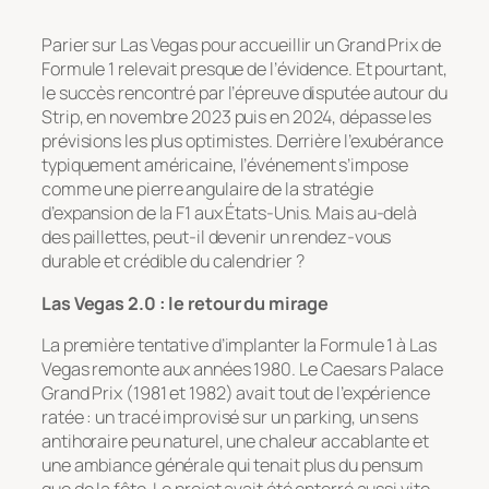
Parier sur Las Vegas pour accueillir un Grand Prix de
Formule 1 relevait presque de l’évidence. Et pourtant,
le succès rencontré par l’épreuve disputée autour du
Strip, en novembre 2023 puis en 2024, dépasse les
prévisions les plus optimistes. Derrière l’exubérance
typiquement américaine, l’événement s’impose
comme une pierre angulaire de la stratégie
d’expansion de la F1 aux États-Unis. Mais au-delà
des paillettes, peut-il devenir un rendez-vous
durable et crédible du calendrier ?
Las Vegas 2.0 : le retour du mirage
La première tentative d’implanter la Formule 1 à Las
Vegas remonte aux années 1980. Le Caesars Palace
Grand Prix (1981 et 1982) avait tout de l’expérience
ratée : un tracé improvisé sur un parking, un sens
antihoraire peu naturel, une chaleur accablante et
une ambiance générale qui tenait plus du pensum
que de la fête. Le projet avait été enterré aussi vite