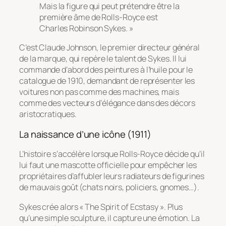
Mais la figure qui peut prétendre être la
première âme de Rolls-Royce est
Charles Robinson Sykes. »
C’est Claude Johnson, le premier directeur général
de la marque, qui repère le talent de Sykes. Il lui
commande d’abord des peintures à l’huile pour le
catalogue de 1910, demandant de représenter les
voitures non pas comme des machines, mais
comme des vecteurs d’élégance dans des décors
aristocratiques.
La naissance d’une icône (1911)
L’histoire s’accélère lorsque Rolls-Royce décide qu’il
lui faut une mascotte officielle pour empêcher les
propriétaires d’affubler leurs radiateurs de figurines
de mauvais goût (chats noirs, policiers, gnomes…).
Sykes crée alors « The Spirit of Ecstasy ». Plus
qu’une simple sculpture, il capture une émotion. La