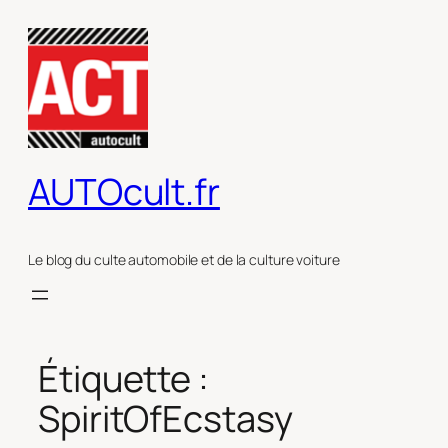
Aller
au
contenu
AUTOcult.fr
Le blog du culte automobile et de la culture voiture
Étiquette :
SpiritOfEcstasy