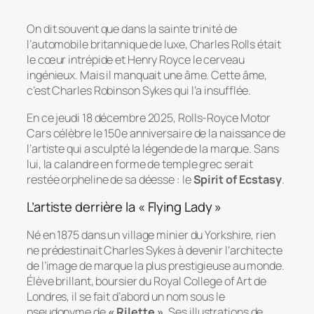
On dit souvent que dans la sainte trinité de
l’automobile britannique de luxe, Charles Rolls était
le cœur intrépide et Henry Royce le cerveau
ingénieux. Mais il manquait une âme. Cette âme,
c’est Charles Robinson Sykes qui l’a insufflée.
En ce jeudi 18 décembre 2025, Rolls-Royce Motor
Cars célèbre le 150e anniversaire de la naissance de
l’artiste qui a sculpté la légende de la marque. Sans
lui, la calandre en forme de temple grec serait
restée orpheline de sa déesse : le
Spirit of Ecstasy
.
L’artiste derrière la « Flying Lady »
Né en 1875 dans un village minier du Yorkshire, rien
ne prédestinait Charles Sykes à devenir l’architecte
de l’image de marque la plus prestigieuse au monde.
Élève brillant, boursier du Royal College of Art de
Londres, il se fait d’abord un nom sous le
pseudonyme de
« Rilette »
. Ses illustrations de