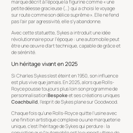
marque décrit à l’époque la figurine comme
« une
petite déesse gracieuse (…) qui a choisi le voyage
sur route comme son délice suprême »
. Elle ne fend
pas l’air par agressivité, elle s’y abandonne.
Avec cette statuette, Sykes a introduit une idée
révolutionnaire pour l’époque : une automobile peut
être une œuvre d’art technique, capable de grâce et
de sérénité.
Un héritage vivant en 2025
Si Charles Sykes s’est éteint en 1950, son influence
est plus vive que jamais. En 2025, alors que Rolls-
Royce pousse toujours plus loin son programme de
personnalisation
Bespoke
et ses créations uniques
Coachbuild
, l’esprit de Sykes plane sur Goodwood.
Chaque fois qu’une Rolls-Royce quitte l’usine avec
une finition artistique complexe ou une marqueterie
unique, c’est l’héritage de Sykes qui perdure : la
conviction que l’automobile est le support ultime de