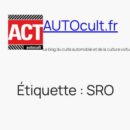
Aller
au
AUTOcult.fr
contenu
Le blog du culte automobile et de la culture voitu
Étiquette :
SRO