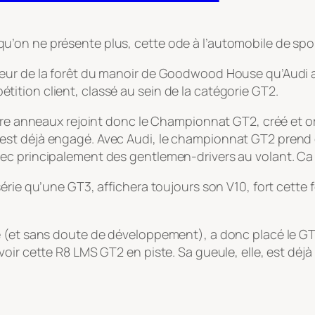
’on ne présente plus, cette ode à l’automobile de spor
eur de la forêt du manoir de Goodwood House qu’Audi a
tion client, classé au sein de la catégorie GT2.
atre anneaux rejoint donc le Championnat GT2, créé et o
st déjà engagé. Avec Audi, le championnat GT2 prend do
c principalement des gentlemen-drivers au volant. Ca m’
érie qu’une GT3, affichera toujours son V10, fort cette
 (et sans doute de développement), a donc placé le GT2
voir cette R8 LMS GT2 en piste. Sa gueule, elle, est dé