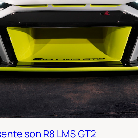
sente son R8 LMS GT2