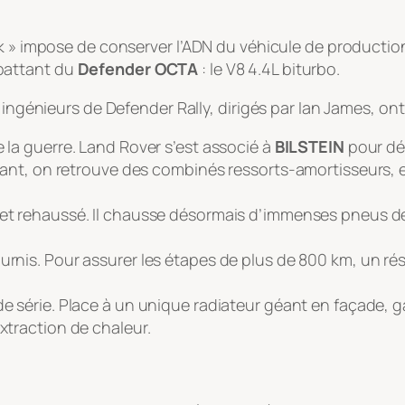
ck » impose de conserver l’ADN du véhicule de productio
battant du
Defender OCTA
: le V8 4.4L biturbo.
 ingénieurs de Defender Rally, dirigés par Ian James, on
e la guerre. Land Rover s’est associé à
BILSTEIN
pour dé
avant, on retrouve des combinés ressorts-amortisseurs, et
m et rehaussé. Il chausse désormais d’immenses pneus d
tournis. Pour assurer les étapes de plus de 800 km, un r
s de série. Place à un unique radiateur géant en façade, g
xtraction de chaleur.