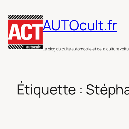
Aller
au
AUTOcult.fr
contenu
Le blog du culte automobile et de la culture voitu
Étiquette :
Stépha