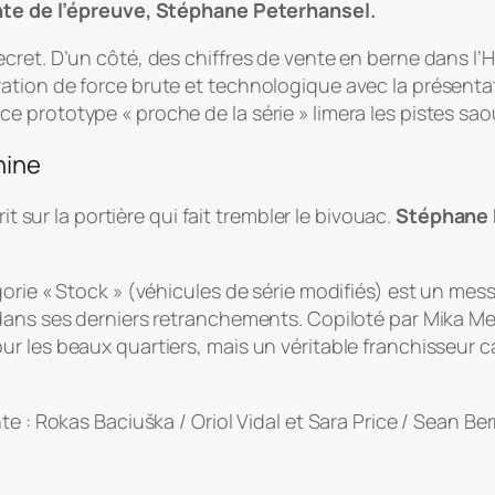
ante de l’épreuve, Stéphane Peterhansel.
cret. D’un côté, des chiffres de vente en berne dans l
tion de force brute et technologique avec la présentati
e prototype « proche de la série » limera les pistes sa
hine
it sur la portière qui fait trembler le bivouac.
Stéphane 
orie « Stock » (véhicules de série modifiés) est un mess
dans ses derniers retranchements. Copiloté par Mika Met
r les beaux quartiers, mais un véritable franchisseur c
te : Rokas Baciuška / Oriol Vidal et Sara Price / Sean Be