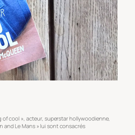
g of cool », acteur, superstar hollywoodienne,
n and Le Mans » lui sont consacrés