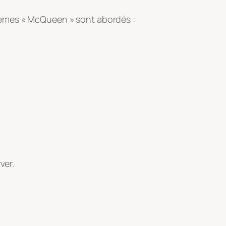
hèmes « McQueen » sont abordés :
ver.