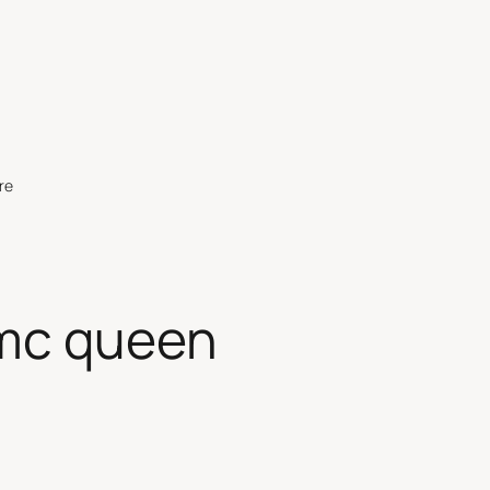
re
mc queen