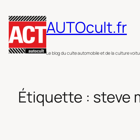
Aller
au
AUTOcult.fr
contenu
Le blog du culte automobile et de la culture voitu
Étiquette :
steve 