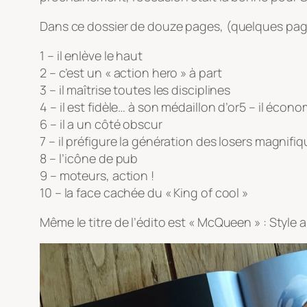
Dans ce dossier de douze pages, (quelques page
1 – il enlève le haut
2 – c’est un « action hero » à part
3 – il maîtrise toutes les disciplines
4 – il est fidèle… à son médaillon d’or5 – il écon
6 – il a un côté obscur
7 – il préfigure la génération des losers magnifi
8 – l’icône de pub
9 – moteurs, action !
10 – la face cachée du « King of cool »
Même le titre de l’édito est « McQueen » : Style 