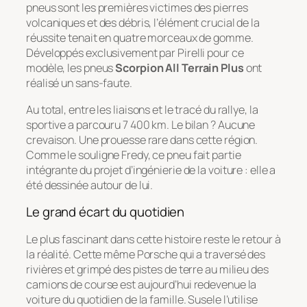
pneus sont les premières victimes des pierres
volcaniques et des débris, l’élément crucial de la
réussite tenait en quatre morceaux de gomme.
Développés exclusivement par Pirelli pour ce
modèle, les pneus
Scorpion All Terrain Plus
ont
réalisé un sans-faute.
Au total, entre les liaisons et le tracé du rallye, la
sportive a parcouru 7 400 km. Le bilan ? Aucune
crevaison. Une prouesse rare dans cette région.
Comme le souligne Fredy, ce pneu fait partie
intégrante du projet d’ingénierie de la voiture : elle a
été dessinée autour de lui.
Le grand écart du quotidien
Le plus fascinant dans cette histoire reste le retour à
la réalité. Cette même Porsche qui a traversé des
rivières et grimpé des pistes de terre au milieu des
camions de course est aujourd’hui redevenue la
voiture du quotidien de la famille. Susele l’utilise