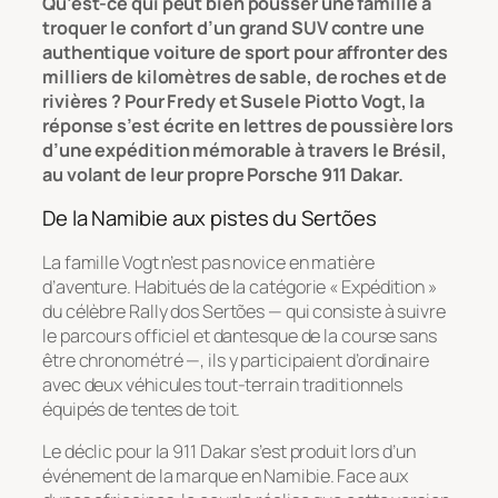
Qu’est-ce qui peut bien pousser une famille à
troquer le confort d’un grand SUV contre une
authentique voiture de sport pour affronter des
milliers de kilomètres de sable, de roches et de
rivières ? Pour Fredy et Susele Piotto Vogt, la
réponse s’est écrite en lettres de poussière lors
d’une expédition mémorable à travers le Brésil,
au volant de leur propre Porsche 911 Dakar.
De la Namibie aux pistes du Sertões
La famille Vogt n’est pas novice en matière
d’aventure. Habitués de la catégorie « Expédition »
du célèbre Rally dos Sertões — qui consiste à suivre
le parcours officiel et dantesque de la course sans
être chronométré —, ils y participaient d’ordinaire
avec deux véhicules tout-terrain traditionnels
équipés de tentes de toit.
Le déclic pour la 911 Dakar s’est produit lors d’un
événement de la marque en Namibie. Face aux