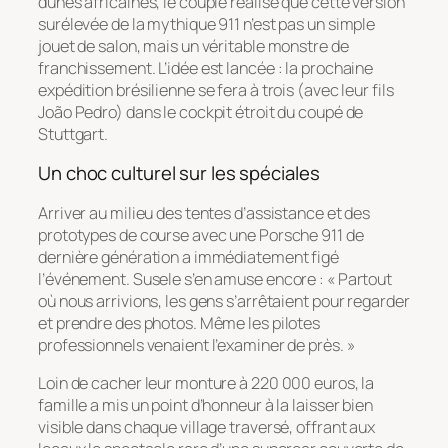
dunes africaines, le couple réalise que cette version
surélevée de la mythique 911 n’est pas un simple
jouet de salon, mais un véritable monstre de
franchissement. L’idée est lancée : la prochaine
expédition brésilienne se fera à trois (avec leur fils
João Pedro) dans le cockpit étroit du coupé de
Stuttgart.
Un choc culturel sur les spéciales
Arriver au milieu des tentes d’assistance et des
prototypes de course avec une Porsche 911 de
dernière génération a immédiatement figé
l’événement. Susele s’en amuse encore : « Partout
où nous arrivions, les gens s’arrêtaient pour regarder
et prendre des photos. Même les pilotes
professionnels venaient l’examiner de près. »
Loin de cacher leur monture à 220 000 euros, la
famille a mis un point d’honneur à la laisser bien
visible dans chaque village traversé, offrant aux