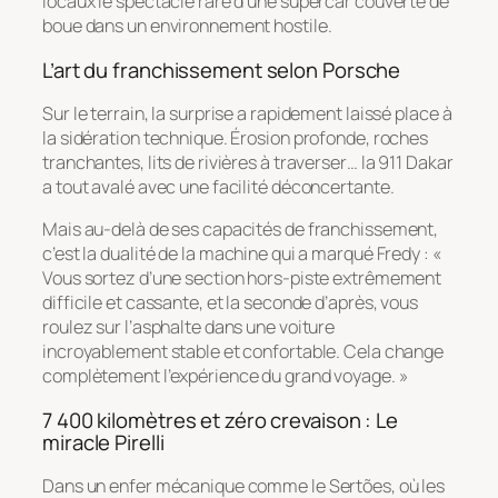
locaux le spectacle rare d’une supercar couverte de
boue dans un environnement hostile.
L’art du franchissement selon Porsche
Sur le terrain, la surprise a rapidement laissé place à
la sidération technique. Érosion profonde, roches
tranchantes, lits de rivières à traverser… la 911 Dakar
a tout avalé avec une facilité déconcertante.
Mais au-delà de ses capacités de franchissement,
c’est la dualité de la machine qui a marqué Fredy : «
Vous sortez d’une section hors-piste extrêmement
difficile et cassante, et la seconde d’après, vous
roulez sur l’asphalte dans une voiture
incroyablement stable et confortable. Cela change
complètement l’expérience du grand voyage. »
7 400 kilomètres et zéro crevaison : Le
miracle Pirelli
Dans un enfer mécanique comme le Sertões, où les