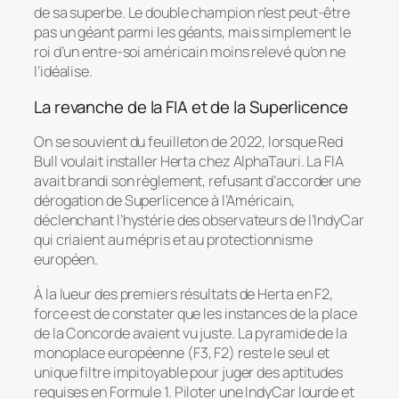
de sa superbe. Le double champion n’est peut-être
pas un géant parmi les géants, mais simplement le
roi d’un entre-soi américain moins relevé qu’on ne
l’idéalise.
La revanche de la FIA et de la Superlicence
On se souvient du feuilleton de 2022, lorsque Red
Bull voulait installer Herta chez AlphaTauri. La FIA
avait brandi son règlement, refusant d’accorder une
dérogation de Superlicence à l’Américain,
déclenchant l’hystérie des observateurs de l’IndyCar
qui criaient au mépris et au protectionnisme
européen.
À la lueur des premiers résultats de Herta en F2,
force est de constater que les instances de la place
de la Concorde avaient vu juste. La pyramide de la
monoplace européenne (F3, F2) reste le seul et
unique filtre impitoyable pour juger des aptitudes
requises en Formule 1. Piloter une IndyCar lourde et