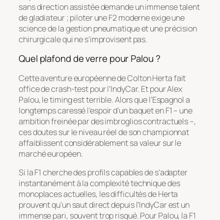
sans direction assistée demande un immense talent
de gladiateur ; piloter une F2 moderne exige une
science de la gestion pneumatique et une précision
chirurgicale qui ne s’improvisent pas.
Quel plafond de verre pour Palou ?
Cette aventure européenne de Colton Herta fait
office de crash-test pour l’IndyCar. Et pour Alex
Palou, le timing est terrible. Alors que l’Espagnol a
longtemps caressé l’espoir d’un baquet en F1 – une
ambition freinée par des imbroglios contractuels –,
ces doutes sur le niveau réel de son championnat
affaiblissent considérablement sa valeur sur le
marché européen.
Si la F1 cherche des profils capables de s’adapter
instantanément à la complexité technique des
monoplaces actuelles, les difficultés de Herta
prouvent qu’un saut direct depuis l’IndyCar est un
immense pari, souvent trop risqué. Pour Palou, la F1