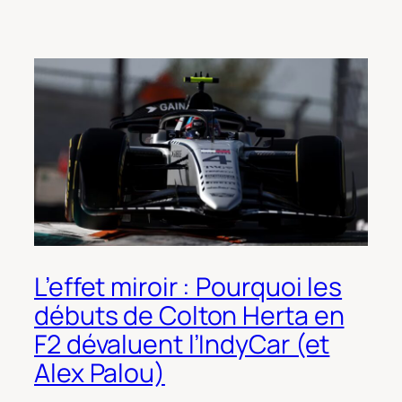
L’effet miroir : Pourquoi les
débuts de Colton Herta en
F2 dévaluent l’IndyCar (et
Alex Palou)