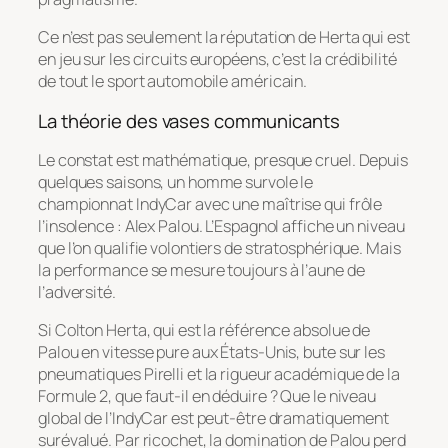
Ce n’est pas seulement la réputation de Herta qui est
en jeu sur les circuits européens, c’est la crédibilité
de tout le sport automobile américain.
La théorie des vases communicants
Le constat est mathématique, presque cruel. Depuis
quelques saisons, un homme survole le
championnat IndyCar avec une maîtrise qui frôle
l’insolence : Alex Palou. L’Espagnol affiche un niveau
que l’on qualifie volontiers de stratosphérique. Mais
la performance se mesure toujours à l’aune de
l’adversité.
Si Colton Herta, qui est la référence absolue de
Palou en vitesse pure aux États-Unis, bute sur les
pneumatiques Pirelli et la rigueur académique de la
Formule 2, que faut-il en déduire ? Que le niveau
global de l’IndyCar est peut-être dramatiquement
surévalué. Par ricochet, la domination de Palou perd