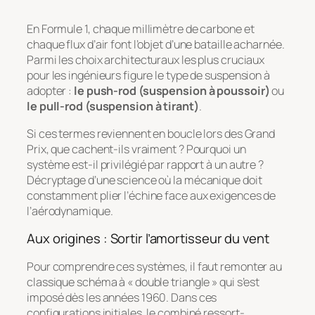
En Formule 1, chaque millimètre de carbone et
chaque flux d’air font l’objet d’une bataille acharnée.
Parmi les choix architecturaux les plus cruciaux
pour les ingénieurs figure le type de suspension à
adopter :
le push-rod (suspension à poussoir)
ou
le pull-rod (suspension à tirant)
.
Si ces termes reviennent en boucle lors des Grand
Prix, que cachent-ils vraiment ? Pourquoi un
système est-il privilégié par rapport à un autre ?
Décryptage d’une science où la mécanique doit
constamment plier l’échine face aux exigences de
l’aérodynamique.
Aux origines : Sortir l’amortisseur du vent
Pour comprendre ces systèmes, il faut remonter au
classique schéma à « double triangle » qui s’est
imposé dès les années 1960. Dans ces
configurations initiales, le combiné ressort-