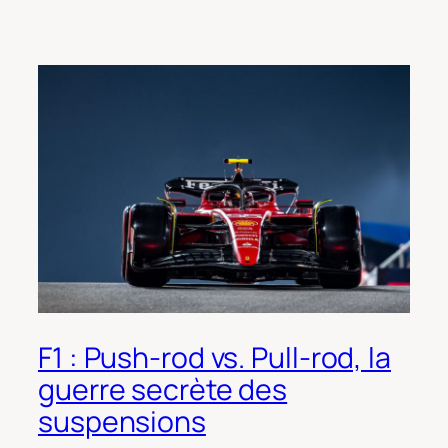
F1 : Push-rod vs. Pull-rod, la
guerre secrète des
suspensions