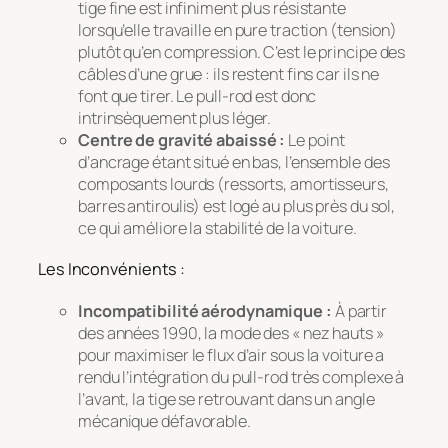
tige fine est infiniment plus résistante
lorsqu’elle travaille en pure traction (tension)
plutôt qu’en compression. C’est le principe des
câbles d’une grue : ils restent fins car ils ne
font que tirer. Le pull-rod est donc
intrinsèquement plus léger.
Centre de gravité abaissé :
Le point
d’ancrage étant situé en bas, l’ensemble des
composants lourds (ressorts, amortisseurs,
barres antiroulis) est logé au plus près du sol,
ce qui améliore la stabilité de la voiture.
Les Inconvénients :
Incompatibilité aérodynamique :
À partir
des années 1990, la mode des « nez hauts »
pour maximiser le flux d’air sous la voiture a
rendu l’intégration du pull-rod très complexe à
l’avant, la tige se retrouvant dans un angle
mécanique défavorable.