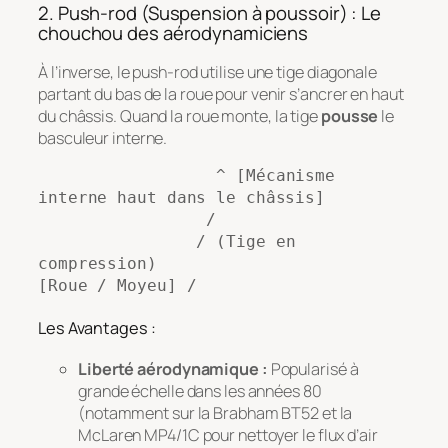
2. Push-rod (Suspension à poussoir) : Le
chouchou des aérodynamiciens
À l’inverse, le push-rod utilise une tige diagonale
partant du bas de la roue pour venir s’ancrer en haut
du châssis. Quand la roue monte, la tige
pousse
le
basculeur interne.
                  ^ [Mécanisme 
interne haut dans le châssis]

                 /

                / (Tige en 
compression)

Les Avantages :
Liberté aérodynamique :
Popularisé à
grande échelle dans les années 80
(notamment sur la Brabham BT52 et la
McLaren MP4/1C pour nettoyer le flux d’air