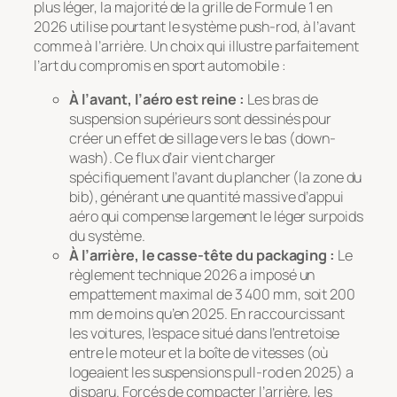
plus léger, la majorité de la grille de Formule 1 en
2026 utilise pourtant le système push-rod, à l’avant
comme à l’arrière. Un choix qui illustre parfaitement
l’art du compromis en sport automobile :
À l’avant, l’aéro est reine :
Les bras de
suspension supérieurs sont dessinés pour
créer un effet de sillage vers le bas (
down-
wash
). Ce flux d’air vient charger
spécifiquement l’avant du plancher (la zone du
bib
), générant une quantité massive d’appui
aéro qui compense largement le léger surpoids
du système.
À l’arrière, le casse-tête du packaging :
Le
règlement technique 2026 a imposé un
empattement maximal de 3 400 mm, soit 200
mm de moins qu’en 2025. En raccourcissant
les voitures, l’espace situé dans l’entretoise
entre le moteur et la boîte de vitesses (où
logeaient les suspensions pull-rod en 2025) a
disparu. Forcés de compacter l’arrière, les