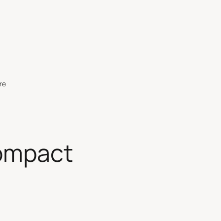
re
ompact