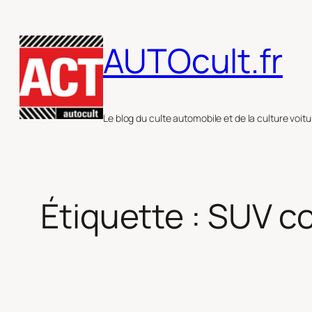
Aller
au
AUTOcult.fr
contenu
Le blog du culte automobile et de la culture voitu
Étiquette :
SUV c