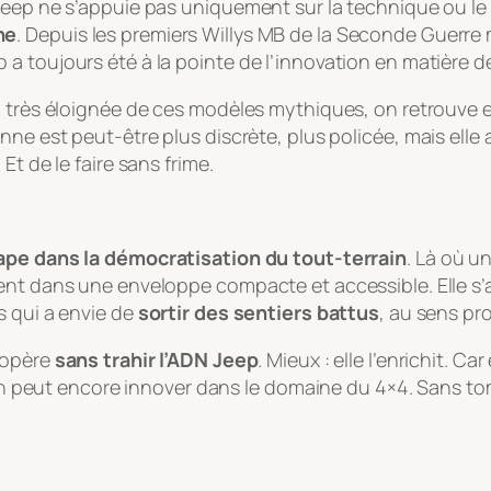
Jeep ne s’appuie pas uniquement sur la technique ou le 
ne
. Depuis les premiers Willys MB de la Seconde Guerr
 toujours été à la pointe de l’innovation en matière de
, très éloignée de ces modèles mythiques, on retrouve e
nne est peut-être plus discrète, plus policée, mais elle 
. Et de le faire sans frime.
ape dans la démocratisation du tout-terrain
. Là où u
ent dans une enveloppe compacte et accessible. Elle s’
s qui a envie de
sortir des sentiers battus
, au sens pr
’opère
sans trahir l’ADN Jeep
. Mieux : elle l’enrichit. 
u’on peut encore innover dans le domaine du 4×4. Sans to