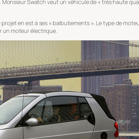
tée. Monsieur Swatch veut un véhicule de « très haute q
projet en est à ses « balbutiements ». Le type de moteur
r un moteur électrique.