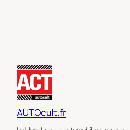
AUTOcult.fr
Le blog du culte automobile et de la cul