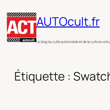
Aller
au
AUTOcult.fr
contenu
Le blog du culte automobile et de la culture voitu
Étiquette :
Swatc