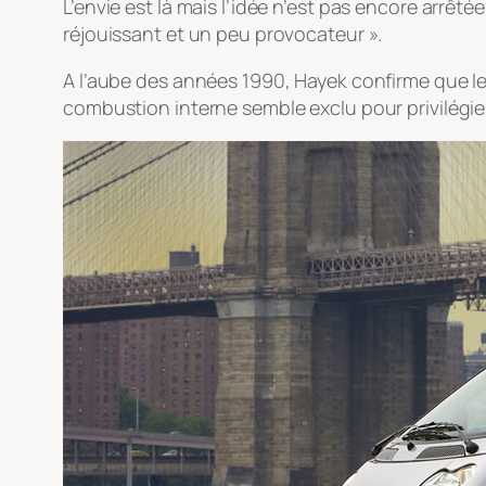
L’envie est là mais l’idée n’est pas encore arrê
réjouissant et un peu provocateur ».
A l’aube des années 1990, Hayek confirme que le 
combustion interne semble exclu pour privilégie