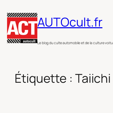
Aller
au
AUTOcult.fr
contenu
Le blog du culte automobile et de la culture voitu
Étiquette :
Taiich