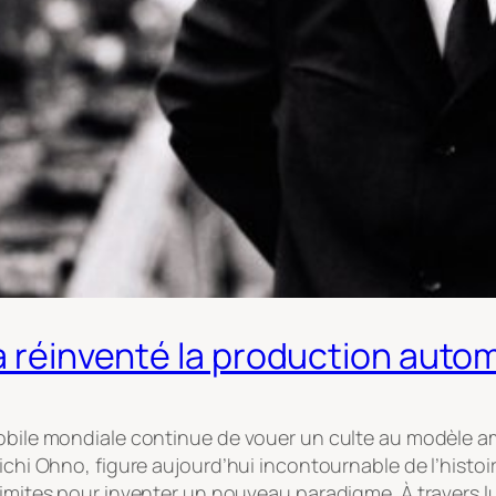
 a réinventé la production auto
mobile mondiale continue de vouer un culte au modèle a
ichi Ohno, figure aujourd’hui incontournable de l’histoire
imites pour inventer un nouveau paradigme. À travers lui,