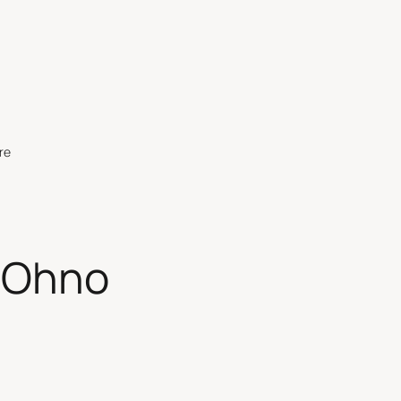
re
i Ohno