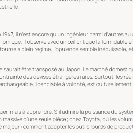
trielle.
947, il n’est encore qu’un ingénieur parmi d’autres au 
conomique, il observe avec un œil critique la formidable 
ourne à plein régime, l’opulence semble inépuisable, et 
e saurait être transposé au Japon. Le marché domestiqu
ontrainte des devises étrangères rares. Surtout, les réa
terchangeable, licenciable à volonté, est culturellement
e
er, mais à apprendre. S’il admire la puissance du systèm
n massive d’une seule pièce ; chez Toyota, où les volume
 majeur : comment adapter les outils lourds de product