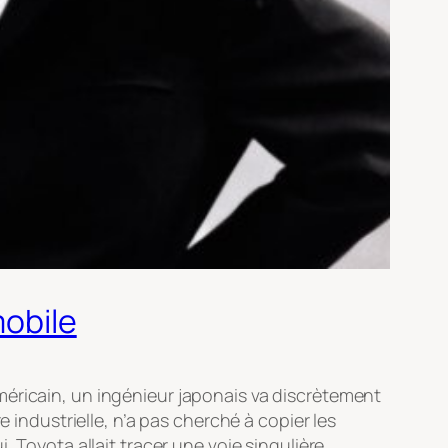
mobile
méricain, un ingénieur japonais va discrètement
 industrielle, n’a pas cherché à copier les
 Toyota allait tracer une voie singulière,