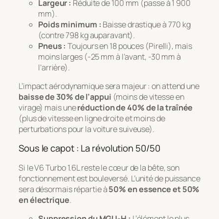
Largeur :
Réduite de 100 mm (passe à 1 900
mm).
Poids minimum :
Baisse drastique à 770 kg
(contre 798 kg auparavant).
Pneus :
Toujours en 18 pouces (Pirelli), mais
moins larges (-25 mm à l’avant, -30 mm à
l’arrière).
L’impact aérodynamique sera majeur : on attend une
baisse de 30% de l’appui
(moins de vitesse en
virage) mais une
réduction de 40% de la traînée
(plus de vitesse en ligne droite et moins de
perturbations pour la voiture suiveuse).
Sous le capot : La révolution 50/50
Si le V6 Turbo 1.6L reste le cœur de la bête, son
fonctionnement est bouleversé. L’unité de puissance
sera désormais répartie à
50% en essence et 50%
en électrique
.
Suppression du MGU-H :
L’élément le plus