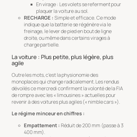
En virage :
Les volets se referment pour
plaquer la voiture au sol.
RECHARGE :
Simple et efficace. Ce mode
indique que la batterie se régénère via le
freinage, le lever de pied en bout de ligne
droite, ou même dans certains virages à
charge partielle.
La voiture : Plus petite, plus légère, plus
agile
Outre les mots, c’est la physionomie des
monoplaces qui change radicalement. Les rendus
dévoilés ce mercredi confirment la volonté de la FIA
de rompre avec les « limousines » actuelles pour
revenir à des voitures plus agiles (« nimble cars »).
Le régime minceur en chiffres :
Empattement :
Réduit de 200 mm (passe à 3
400 mm).