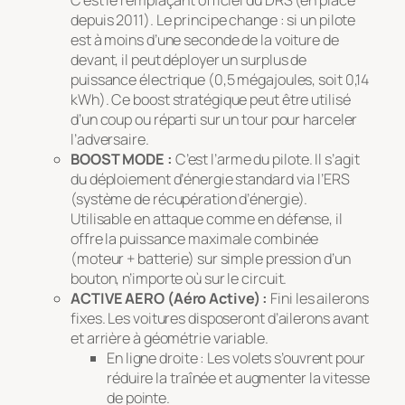
C’est le remplaçant officiel du DRS (en place
depuis 2011). Le principe change : si un pilote
est à moins d’une seconde de la voiture de
devant, il peut déployer un surplus de
puissance électrique (0,5 mégajoules, soit 0,14
kWh). Ce boost stratégique peut être utilisé
d’un coup ou réparti sur un tour pour harceler
l’adversaire.
BOOST MODE :
C’est l’arme du pilote. Il s’agit
du déploiement d’énergie standard via l’ERS
(système de récupération d’énergie).
Utilisable en attaque comme en défense, il
offre la puissance maximale combinée
(moteur + batterie) sur simple pression d’un
bouton, n’importe où sur le circuit.
ACTIVE AERO (Aéro Active) :
Fini les ailerons
fixes. Les voitures disposeront d’ailerons avant
et arrière à géométrie variable.
En ligne droite :
Les volets s’ouvrent pour
réduire la traînée et augmenter la vitesse
de pointe.